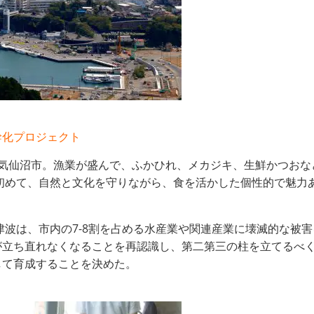
幹化プロジェクト
気仙沼市。漁業が盛んで、ふかひれ、メカジキ、生鮮かつおな
で初めて、自然と文化を守りながら、食を活かした個性的で魅力
と津波は、市内の7-8割を占める水産業や関連産業に壊滅的な被
が立ち直れなくなることを再認識し、第二第三の柱を立てるべ
して育成することを決めた。