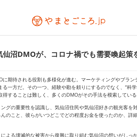
気仙沼DMOが、コロナ禍でも需要喚起策
MOに期待される役割も多様化が進む。マーケティングやブラン
まる一方だ。その一つ、経験や勘を頼りにするのでなく、“科学
取得することは難しく、多くのDMOがその手法を模索している
ィングの重要性を認識し、気仙沼住民や気仙沼好きの観光客を
ろんのこと、彼らがいつどこでどの程度お金を使ったのか、詳
災による壊滅的な被害から復興に取り組む気仙沼の想いがしっ