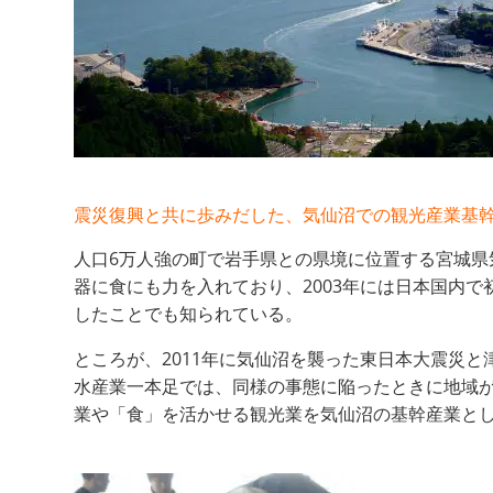
震災復興と共に歩みだした、気仙沼での観光産業基
人口6万人強の町で岩手県との県境に位置する宮城県
器に食にも力を入れており、2003年には日本国内
したことでも知られている。
ところが、2011年に気仙沼を襲った東日本大震災
水産業一本足では、同様の事態に陥ったときに地域
業や「食」を活かせる観光業を気仙沼の基幹産業と