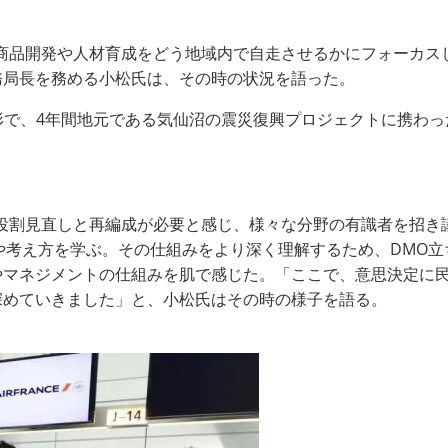
んだ商品開発や人材育成をどう地域内で自走させるかにフォーカス
務局長を務める小松氏は、その時の状況を語った。
の形で、4年間地元である気仙沼の震災復興プロジェクトに携わっ
の役割見直しと再編成が必要と感じ、様々な分野の有識者を招き
の仕組みや考え方を学ぶ。その仕組みをより深く理解するため、DM
やマネジメントの仕組みを肌で感じた。「ここで、意思決定に
深めていきました」と、小松氏はその時の様子を語る。