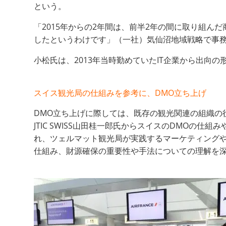
という。
「2015年からの2年間は、前半2年の間に取り組
したというわけです」（一社）気仙沼地域戦略で事
小松氏は、2013年当時勤めていたIT企業から出向
スイス観光局の仕組みを参考に、
DMO
立ち上げ
DMO立ち上げに際しては、既存の観光関連の組織
JTIC SWISS山田桂一郎氏からスイスのDMO
れ、ツェルマット観光局が実践するマーケティング
仕組み、財源確保の重要性や手法についての理解を