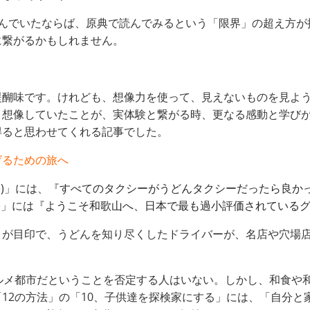
読んでいたならば、原典で読んでみるという「限界」の超え方が
に繋がるかもしれません。
醍醐味です。けれども、想像力を使って、見えないものを見よ
、想像していたことが、実体験と繋がる時、更なる感動と学び
得ると思わせてくれる記事でした。
げるための旅へ
re)」には、『
すべてのタクシーがうどんタクシーだったら良か
L)」には『
ようこそ和歌山へ、日本で最も過小評価されている
」が目印で、うどんを知り尽くしたドライバーが、名店や穴場
ルメ都市だということを否定する人はいない。しかし、和食や
12の方法」の「10、子供達を探検家にする」には、「自分と