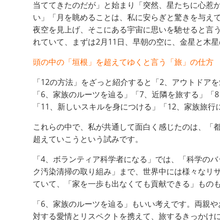
当ててきたのだが」と始まり「突然、星たちに心惹か
い」「月を眺めることは、私に安らぎと驚きを与え
夜空を見上げ、そこにある宇宙に思いを馳せると言
れていて、まずは2月11日、早朝の空に、金星と木
頭の中の「垣根」を超えてゆくと言う「旅」の仕方
「12の方法」をざっと紹介すると「2、アウトドア
「6、家族のルーツを辿る」「7、近隣を旅する」「
「11、新しいスキルを身につける」「12、家族旅行
これらの中で、私が共通して面白く感じたのは、「
超えていこうという試みです。
「4、ボランティア科学者になる」では、「科学の
ク汚染清掃の取り組み」まで、世界中には様々なリサ
ていて、「家を一歩も出なくても貢献できる」もの
「6、家族のルーツを辿る」もいい考えです。両親
対する愛情とリスペクトを携えて、旅するきっかけ