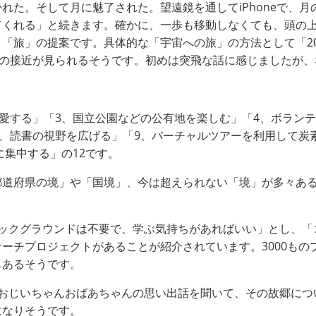
れた。そして月に魅了された。望遠鏡を通してiPhoneで、
てくれる」と続きます。確かに、一歩も移動しなくても、頭の
う「旅」の提案です。具体的な「宇宙への旅」の方法として「
星の接近が見られるそうです。初めは突飛な話に感じましたが
を愛する」「3、国立公園などの公有地を楽しむ」「4、ボラン
8、読書の視野を広げる」「9、バーチャルツアーを利用して炭
に集中する」の12です。
都道府県の境」や「国境」、今は超えられない「境」が多々あ
バックグラウンドは不要で、学ぶ気持ちがあればいい」とし、「
ーチプロジェクトがあることが紹介されています。3000もの
もあるそうです。
やおじいちゃんおばあちゃんの思い出話を聞いて、その故郷につ
になりそうです。