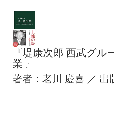
『堤康次郎 西武グル
業
』
著者：老川 慶喜 ／ 