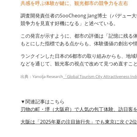
共感を呼ぶ体験が鍵に、観光都市の競争力を左右
調査開発責任者のSooCheong Jang博士（
競争力を見直す好機になる」と述べている。
この発言が示すように、都市の評価は「記憶に残る体
もとにした指標である点からも、体験価値の創出や
ランクインした日本の6都市の取り組みからも、地
などを通じて、観光客の視点で改めて見つめ直すこ
出典：Yanolja Research
「Global Tourism City Attractiveness In
▼関連記事はこちら
刃物の町・堺（大阪府）で人気の包丁体験、訪日客
大阪は「2025年夏の注目旅行先」でも東京に次ぐ2