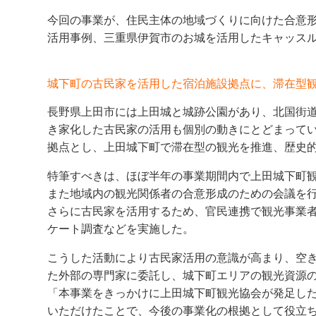
今回の事業が、住民主体の地域づくりに向けた合意
活用事例、三重県伊賀市のお城を活用したキャッスル
城下町の古民家を活用した宿泊施設拠点に、滞在型
長野県上田市には上田城と城跡公園があり、北国街
き家化した古民家の活用も個別の動きにとどまって
拠点とし、上田城下町で滞在型の観光を推進、歴史的
特筆すべきは、ほぼ半年の事業期間内で上田城下町観
また地域内の観光関係者の合意形成のための会議を
さらに古民家を活用するため、官民連携で観光事業
ケート調査などを実施した。
こうした活動により古民家活用の意識が高まり、空
た外部の専門家に委託し、城下町エリアの観光資源
「本事業をきっかけに上田城下町観光協会が発足し
いただけたことで、今後の事業化の根拠として役立