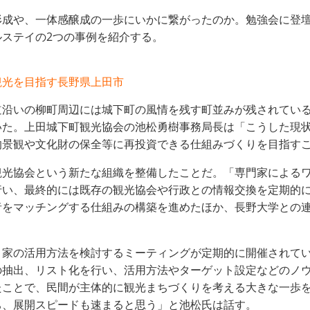
形成や、一体感醸成の一歩にいかに繋がったのか。勉強会に登
ステイの2つの事例を紹介する。
観光を目指す長野県上田市
道沿いの柳町周辺には城下町の風情を残す町並みが残されてい
いた。上田城下町観光協会の池松勇樹事務局長は「こうした現
景観や文化財の保全等に再投資できる仕組みづくりを目指すこ
光協会という新たな組織を整備したことだ。「専門家によるワ
行い、最終的には既存の観光協会や行政との情報交換を定期的
者をマッチングする仕組みの構築を進めたほか、長野大学との
き家の活用方法を検討するミーティングが定期的に開催されて
の抽出、リスト化を行い、活用方法やターゲット設定などのノ
たことで、民間が主体的に観光まちづくりを考える大きな一歩
ち、展開スピードも速まると思う」と池松氏は話す。