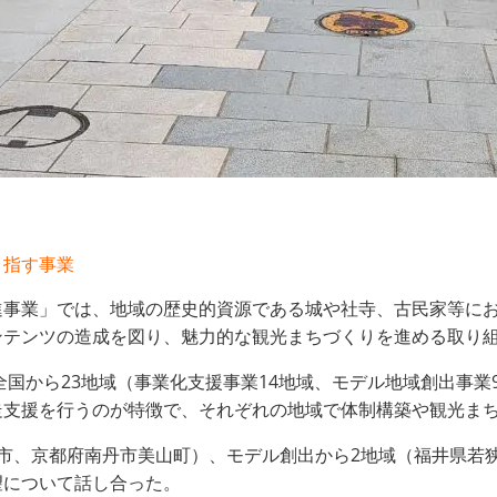
目指す事業
進事業」では、地域の歴史的資源である城や社寺、古民家等に
ンテンツの造成を図り、魅力的な観光まちづくりを進める取り
全国から23地域（事業化支援事業14地域、モデル地域創出事業
走支援を行うのが特徴で、それぞれの地域で体制構築や観光ま
市、京都府南丹市美山町）、モデル創出から2地域（福井県若
望について話し合った。