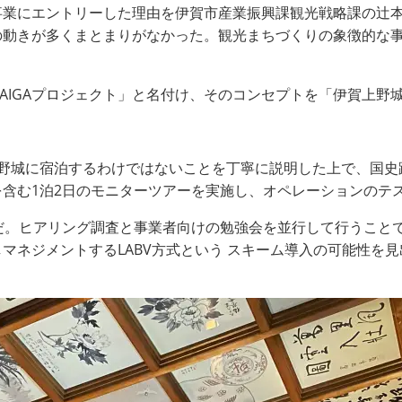
事業にエントリーした理由を伊賀市産業振興課観光戦略課の辻
の動きが多くまとまりがなかった。観光まちづくりの象徴的な
RAIGAプロジェクト」と名付け、そのコンセプトを「伊賀上
上野城に宿泊するわけではないことを丁寧に説明した上で、国史
含む1泊2日のモニターツアーを実施し、オペレーションのテ
だ。ヒアリング調査と事業者向けの勉強会を並行して行うこと
マネジメントするLABV方式という スキーム導入の可能性を