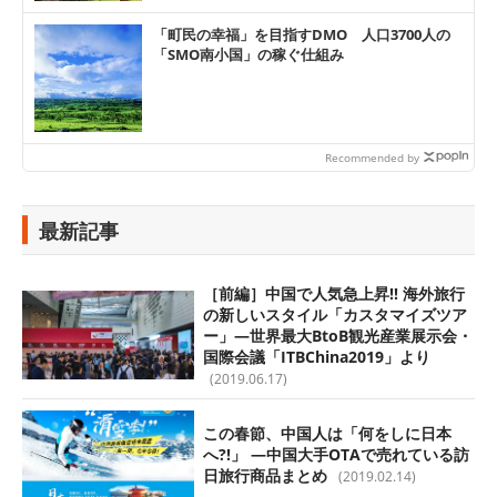
「町民の幸福」を目指すDMO 人口3700人の
「SMO南小国」の稼ぐ仕組み
Recommended by
最新記事
［前編］中国で人気急上昇!! 海外旅行
の新しいスタイル「カスタマイズツア
ー」—世界最大BtoB観光産業展示会・
国際会議「ITBChina2019」より
(2019.06.17)
この春節、中国人は「何をしに日本
へ?!」 —中国大手OTAで売れている訪
日旅行商品まとめ
(2019.02.14)