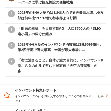
ーパークに学ぶ観光施設の価格戦略
2025年の外国人宿泊は1.8億人泊で過去最高水準、地方
部は前年比19.1％増で都市部より好調
「町民の幸福」を目指すDMO 人口3700人の「SMO
南小国」の稼ぐ仕組み
2026年4-6月期のインバウンド消費額は2兆5096億円、
第2四半期で過去最高 米国が最大市場に…
「宿に泊まること」自体が旅の目的に。インバウンド8
割、八女の山奥で営む古民家宿「天空の茶屋敷」の
歩…
インバウンド特集レポート
インバウンドの"今"をお伝えするやまとごころの特集レポート記事
です
インバウンドコラム