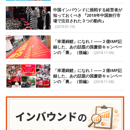
中国インバウンドに挑戦する経営者が
知っておくべき 『2018年中国旅行市
場で注目された３つの動向』
(2019.01.10)
「幸運錦鯉」になれ！――２億IMP記
録した、あの話題の国慶節キャンペー
ンの「裏」 （後編）
(2018.11.09)
「幸運錦鯉」になれ！――２億IMP記
録した、あの話題の国慶節キャンペー
ンの「裏」 （前編）
(2018.11.08)