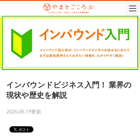
togg
navi
インバウンドビジネス入門！ 業界の
現状や歴史を解説
2026.06.19
更新