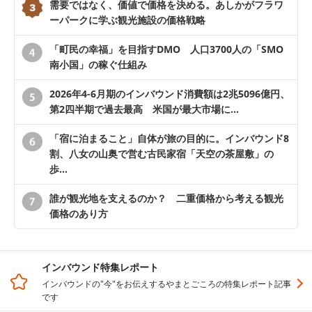
需要ではなく、価値で価格を決める。あしかがフラワ
ーパークに学ぶ観光施設の価格戦略
「町民の幸福」を目指すDMO 人口3700人の「SMO
南小国」の稼ぐ仕組み
2026年4-6月期のインバウンド消費額は2兆5096億円、
第2四半期で過去最高 米国が最大市場に…
「宿に泊まること」自体が旅の目的に。インバウンド8
割、八女の山奥で営む古民家宿「天空の茶屋敷」の
歩…
誰が観光地を支えるのか？ 二重価格から考える観光
価格のあり方
インバウンド特集レポート
インバウンドの"今"をお伝えするやまとごころの特集レポート記事
です