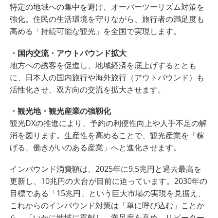
特定の地域への集中を避け、オーバーツーリズム対策を
強化。住民の生活環境を守りながら、旅行者の満足度も
高める「持続可能な観光」を全国で実現します。
・国内交流・アウトバウンド拡大
地方への誘客を促進し、地域経済を底上げするととも
に、日本人の国内旅行や海外旅行（アウトバウンド）も
活性化させ、双方向の交流を拡大させます。
・観光地・観光産業の強靱化
観光DXの推進により、予約の利便性向上や人手不足の解
消を図ります。生産性を高めることで、観光産業を「稼
げる、働きがいのある産業」へと進化させます。
インバウンド消費額は、2025年に9.5兆円と過去最高を
更新し、10兆円の大台が目前に迫っています。2030年の
目標である「15兆円」という巨大市場の実現を見据え、
これからのインバウンド対策は「単に呼び込む」ことか
ら、「いかに地域に貢献し、満足度を高め、リピーター