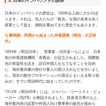
3. 日本のインバウンドの歩み
日本のインバウンドの歴史は、100年以上前にさかのぼ
ります。それは、先人たちが「観光」を国の未来を拓く
産業として捉え、挑戦を重ねてきた歴史でもあります。
1) 黎明期：民間から始まった外客誘致（明治・大正時
代）
1893年（明治26年）、実業家・渋沢栄一らにより、日本
初の外客誘致機関「喜賓会」が設立されました。国際観
光の有益性を説き、訪日外国人をもてなすことを目的
に、海外案内書の発行や要人の受け入れなどを行いまし
た。現在の観光プロモーションの原点ともいえる取り組
みが、すでに明治時代に始まっていたのです。
1912年（明治45年）には、ジャパン・ツーリスト・ビュ
ーロー（現JTB）が創設されました。鉄道省主導のもと、
海外案内所の設置や外国人向け乗車券の販売が進めら