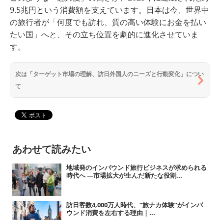
9.5兆円という消費額を支えています。日本は今、世界中
の旅行者が「何度でも訪れ、質の高い体験にお金を払い
たい国」へと、その立ち位置を劇的に進化させていま
す。
次は「ターゲット市場の理解、訪日外国人のニーズと行動変化」につい
て
あわせて読みたい
地域発のインバウンド旅行ビジネスが求められる
時代へ ―市場拡大が生んだ新たな役割...
訪日客数4,000万人時代、“旅ナカ体験”がインバ
ウンド消費を左右する理由 | ...