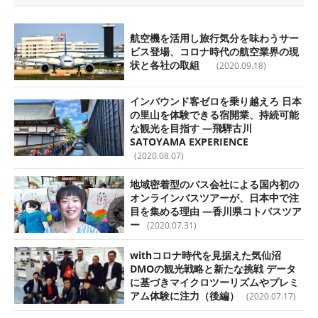
航空機を活用し旅行気分を味わうサー
ビス登場、コロナ時代の航空業界の現
状と各社の取組
(2020.09.18)
インバウンド客ゼロを乗り越えろ 日本
の里山を体験できる宿開業、持続可能
な観光を目指す —飛騨古川
SATOYAMA EXPERIENCE
(2020.08.07)
地域密着型のバス会社による国内初の
オンラインバスツアーが、日本中で注
目を集める理由 —香川県コトバスツア
ー
(2020.07.31)
withコロナ時代を見据えた気仙沼
DMOの観光戦略と新たな挑戦 データ
に基づきマイクロツーリズムやプレミ
アム体験に注力（後編）
(2020.07.17)