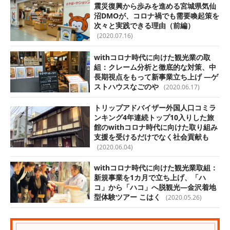
震災復興から歩みを進める宮城県気仙
沼DMOが、コロナ禍でも需要喚起策を
次々と実践できる理由（前編）
(2020.07.16)
withコロナ時代に向けた観光業の取
組：クレーム分析と徹底的な対策、中
長期視点をもって新事業立ち上げ —ゲ
ストハウスなごのや
(2020.06.17)
トリップアドバイザー外国人口コミラ
ンキング4年連続トップ10入りした旅
館のwithコロナ時代に向けた取り組み
支援を受けるだけでなく社会貢献も
(2020.06.04)
withコロナ時代に向けた観光業取組：
新規事業を1カ月で立ち上げ、「ハ
コ」から「ハコ」へ脱観光—金沢着地
型体験ツアー こはく
(2020.05.26)