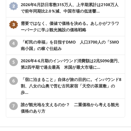
2026年6月訪日客数315万人、上半期累計は2108万人
で前年同期比2.0％減、中国市場の低迷響…
需要ではなく、価値で価格を決める。あしかがフラワ
ーパークに学ぶ観光施設の価格戦略
「町民の幸福」を目指すDMO 人口3700人の「SMO
南小国」の稼ぐ仕組み
2026年4-6月期のインバウンド消費額は2兆5096億円、
第2四半期で過去最高 米国が最大市場に…
「宿に泊まること」自体が旅の目的に。インバウンド8
割、八女の山奥で営む古民家宿「天空の茶屋敷」の
歩…
誰が観光地を支えるのか？ 二重価格から考える観光
価格のあり方