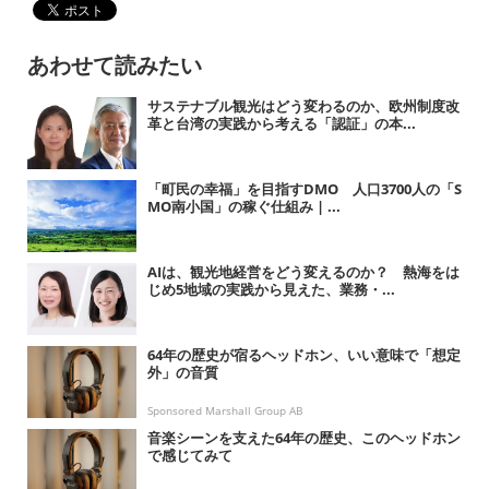
あわせて読みたい
サステナブル観光はどう変わるのか、欧州制度改
革と台湾の実践から考える「認証」の本...
「町民の幸福」を目指すDMO 人口3700人の「S
MO南小国」の稼ぐ仕組み | ...
AIは、観光地経営をどう変えるのか？ 熱海をは
じめ5地域の実践から見えた、業務・...
64年の歴史が宿るヘッドホン、いい意味で「想定
外」の音質
Sponsored Marshall Group AB
音楽シーンを支えた64年の歴史、このヘッドホン
で感じてみて