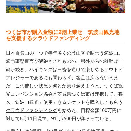
つくば市が購入金額に2割上乗せ 筑波山観光地
を支援するクラウドファンディング
日本百名山の一つで毎年多くの登山客で賑わう筑波山。
緊急事態宣言が解除されたものの、県外からの移動は自
粛が続き、ハイキングは三密を避けて楽しめるアウトド
アレジャーであるにも関わらず、客足は戻らないまま
だ。この苦しい状況を何とか乗り越えようと、つくば観
光コンベンション協会と茨城県つくば市は連携して、
将
来、筑波山観光で使用できるチケットを購入してもらう
クラウドファンディング
を始めた。目標金額100万円に
対して6月11日現在、91万7500円が集まっている。