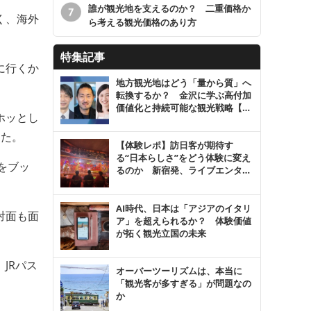
誰が観光地を支えるのか？ 二重価格か
く、海外
ら考える観光価格のあり方
特集記事
に行くか
地方観光地はどう「量から質」へ
転換するか？ 金沢に学ぶ高付加
価値化と持続可能な観光戦略【セ
ホッとし
ミナーレポ】
きた。
【体験レポ】訪日客が期待す
る“日本らしさ”をどう体験に変え
をブッ
るのか 新宿発、ライブエンタメ
の人気の理由を探る
。
AI時代、日本は「アジアのイタリ
対面も面
ア」を超えられるか？ 体験価値
が拓く観光立国の未来
JRパス
オーバーツーリズムは、本当に
「観光客が多すぎる」が問題なの
か