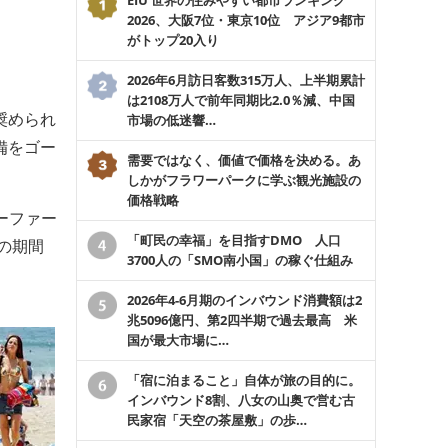
2026、大阪7位・東京10位 アジア9都市
がトップ20入り
2026年6月訪日客数315万人、上半期累計
は2108万人で前年同期比2.0％減、中国
奨められ
市場の低迷響…
備をゴー
需要ではなく、価値で価格を決める。あ
しかがフラワーパークに学ぶ観光施設の
価格戦略
ーファー
「町民の幸福」を目指すDMO 人口
の期間
3700人の「SMO南小国」の稼ぐ仕組み
2026年4-6月期のインバウンド消費額は2
兆5096億円、第2四半期で過去最高 米
国が最大市場に…
「宿に泊まること」自体が旅の目的に。
インバウンド8割、八女の山奥で営む古
民家宿「天空の茶屋敷」の歩…