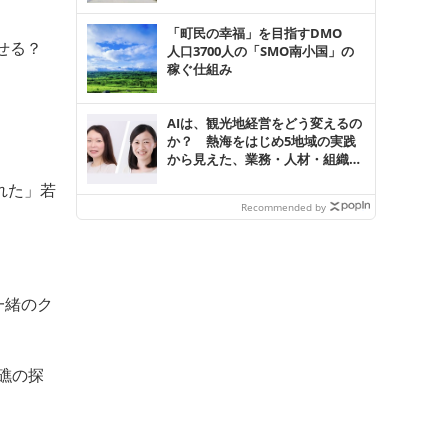
「町民の幸福」を目指すDMO
せる？
人口3700人の「SMO南小国」の
稼ぐ仕組み
AIは、観光地経営をどう変えるの
か？ 熱海をはじめ5地域の実践
から見えた、業務・人材・組織の
変化【セミナーレポート】
れた」若
Recommended by
一緒のク
礁の探