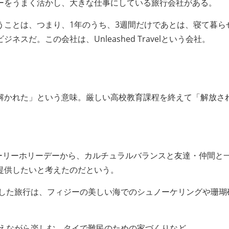
ーをうまく活かし、大きな仕事にしている旅行会社がある。
うことは、つまり、1年のうち、3週間だけであとは、寝て暮ら
ネスだ。この会社は、Unleashed Travelという会社。
解かれた」という意味。厳しい高校教育課程を終えて「解放さ
クーリーホリーデーから、カルチュラルバランスと友達・仲間と
提供したいと考えたのだという。
した旅行は、フィジーの美しい海でのシュノーケリングや珊瑚
えながら楽しむ、タイで難民のための家づくりなど。