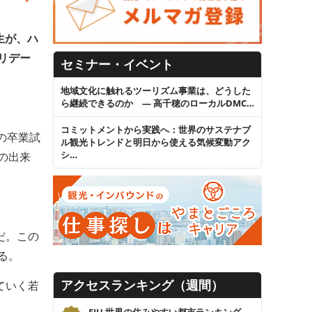
生が、ハ
リデー
セミナー・イベント
地域文化に触れるツーリズム事業は、どうした
ら継続できるのか ― 高千穂のローカルDMC…
コミットメントから実践へ：世界のサステナブ
の卒業試
ル観光トレンドと明日から使える気候変動アク
シ…
での出来
だ。この
る。
アクセスランキング（週間）
ていく若
EIU 世界の住みやすい都市ランキング