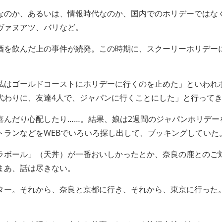
なのか、あるいは、情報時代なのか、国内でのホリデーではな
ヴァヌアツ、バリなど。
酒を飲んだ上の事件が続発。この時期に、スクーリーホリデー
。
私はゴールドコーストにホリデーに行くのを止めた」といわれ
代わりに、友達4人で、ジャパンに行くことにした」と行って
喜んだり心配したり……。結果、娘は2週間のジャパンホリデー
トランなどをWEBでいろいろ探し出して、ブッキングしていた
ラボール」（天丼）が一番おいしかったとか、奈良の鹿とのご
まあ、話は尽きない。
ター。それから、奈良と京都に行き、それから、東京に行った。