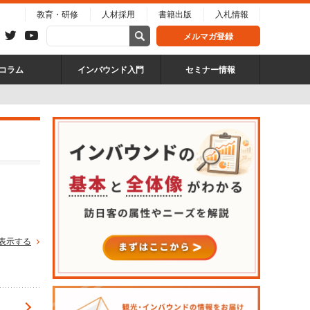
教育・研修
人材採用
書籍出版
入札情報
メルマガ登録
コラム
インバウンド入門
セミナー情報
表示する