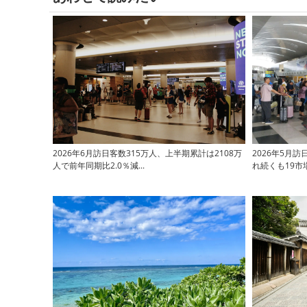
2026年6月訪日客数315万人、上半期累計は2108万
2026年5月訪
人で前年同期比2.0％減...
れ続くも19市場