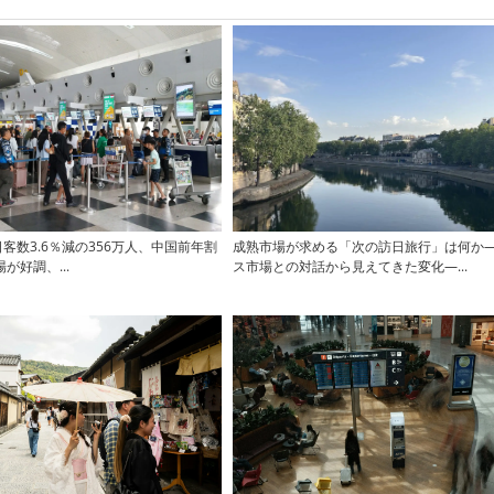
日客数3.6％減の356万人、中国前年割
成熟市場が求める「次の訪日旅行」は何か
が好調、...
ス市場との対話から見えてきた変化―...