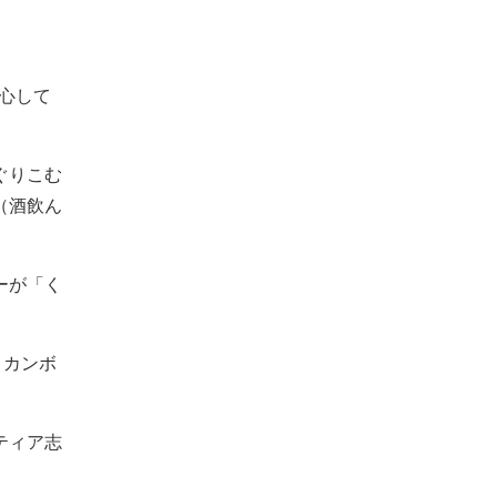
安心して
ぐりこむ
（酒飲ん
ーが「く
、カンボ
ティア志