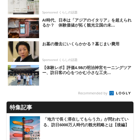
Sponsored くらしの話題
AI時代、日本は「アジアのイタリア」を超えられ
るか？ 体験価値が拓く観光立国の未...
お墓の撤去にいくらかかる？墓じまい費用
Sponsored くらしの話題
【体験レポ】評価4.98の明治神宮モーニングツア
ー、訪日客の心をつかむ小さな工夫...
Recommended by
特集記事
「地方で長く滞在してもらう力」が問われてい
る、訪日6000万人時代の観光戦略とは【後編】