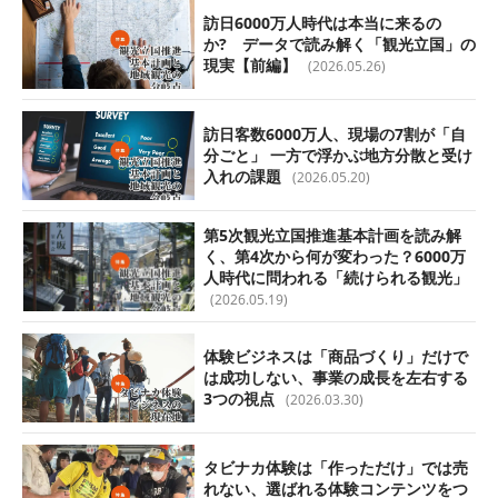
訪日6000万人時代は本当に来るの
か? データで読み解く「観光立国」の
現実【前編】
(2026.05.26)
訪日客数6000万人、現場の7割が「自
分ごと」 一方で浮かぶ地方分散と受け
入れの課題
(2026.05.20)
第5次観光立国推進基本計画を読み解
く、第4次から何が変わった？6000万
人時代に問われる「続けられる観光」
(2026.05.19)
体験ビジネスは「商品づくり」だけで
は成功しない、事業の成長を左右する
3つの視点
(2026.03.30)
タビナカ体験は「作っただけ」では売
れない、選ばれる体験コンテンツをつ