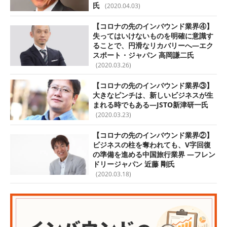
氏
(2020.04.03)
【コロナの先のインバウンド業界④】
失ってはいけないものを明確に意識す
ることで、円滑なリカバリーへ—エク
スポート・ジャパン 高岡謙二氏
(2020.03.26)
【コロナの先のインバウンド業界③】
大きなピンチは、新しいビジネスが生
まれる時でもある—JSTO新津研一氏
(2020.03.23)
【コロナの先のインバウンド業界②】
ビジネスの柱を奪われても、V字回復
の準備を進める中国旅行業界 —フレン
ドリージャパン 近藤 剛氏
(2020.03.18)