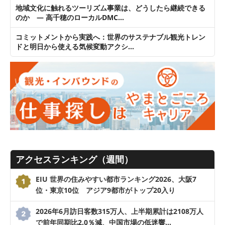
地域文化に触れるツーリズム事業は、どうしたら継続できる
のか ― 高千穂のローカルDMC…
コミットメントから実践へ：世界のサステナブル観光トレン
ドと明日から使える気候変動アクシ…
アクセスランキング（週間）
EIU 世界の住みやすい都市ランキング2026、大阪7
位・東京10位 アジア9都市がトップ20入り
2026年6月訪日客数315万人、上半期累計は2108万人
で前年同期比2.0％減、中国市場の低迷響…