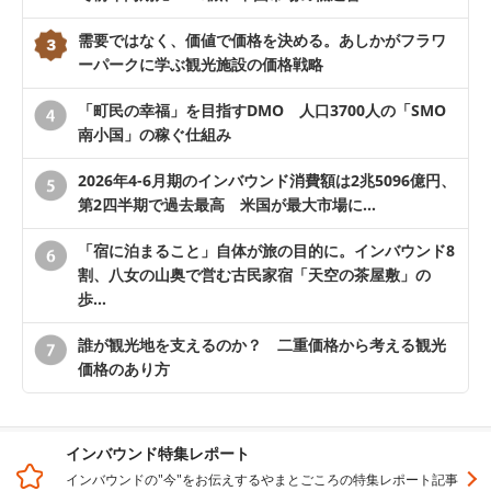
需要ではなく、価値で価格を決める。あしかがフラワ
ーパークに学ぶ観光施設の価格戦略
「町民の幸福」を目指すDMO 人口3700人の「SMO
南小国」の稼ぐ仕組み
2026年4-6月期のインバウンド消費額は2兆5096億円、
第2四半期で過去最高 米国が最大市場に…
「宿に泊まること」自体が旅の目的に。インバウンド8
割、八女の山奥で営む古民家宿「天空の茶屋敷」の
歩…
誰が観光地を支えるのか？ 二重価格から考える観光
価格のあり方
インバウンド特集レポート
インバウンドの"今"をお伝えするやまとごころの特集レポート記事