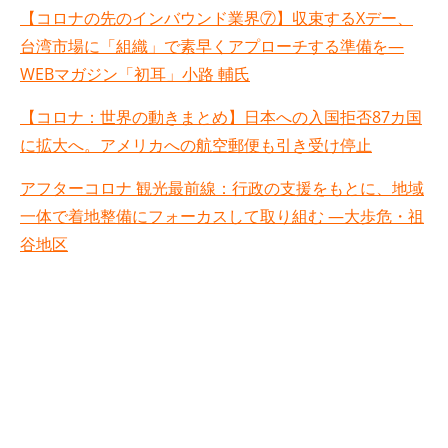
【コロナの先のインバウンド業界⑦】収束するXデー、
台湾市場に「組織」で素早くアプローチする準備を—
WEBマガジン「初耳」小路 輔氏
【コロナ：世界の動きまとめ】日本への入国拒否87カ国
に拡大へ。アメリカへの航空郵便も引き受け停止
アフターコロナ 観光最前線：行政の支援をもとに、地域
一体で着地整備にフォーカスして取り組む —大歩危・祖
谷地区