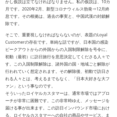
かし仮説は立てなければなりません。私の仮説は、10カ
月です。2020年2月、新型コロナウィルス勃発⇒12月終
息です。その根拠は、過去の事実と、中国武漢の封鎖解
除です。
そこで、重要視しなければならないのが、表題のLoyal
Customerの存在です。単純な話ですが、日本国の感染
ピークアウトからの外国からの入国制限解除を号令に、
初動（最初）に訪日旅行を意思決定してくださる人々で
す。この入国制限解除は、諸外国の国・地域ごと解除が
行われていく想定されます。その解除後、初動で訪日さ
れる人々とは、考えるまでもなく、「日本大好きな大フ
ァン」という事なのです。
そういったロイヤルカスタマーは、通常市場ではアプロ
ーチが非常に困難です。この非常時ゆえ、メッセージを
届ける事が出来ます。この訪日インバウンド市場におけ
る、ロイヤルカスタマーへの自社の商品やサービス、ま