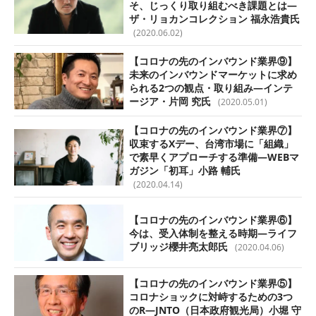
そ、じっくり取り組むべき課題とは—
ザ・リョカンコレクション 福永浩貴氏
(2020.06.02)
【コロナの先のインバウンド業界⑨】
未来のインバウンドマーケットに求め
られる2つの観点・取り組み—インテ
ージア・片岡 究氏
(2020.05.01)
【コロナの先のインバウンド業界⑦】
収束するXデー、台湾市場に「組織」
で素早くアプローチする準備—WEBマ
ガジン「初耳」小路 輔氏
(2020.04.14)
【コロナの先のインバウンド業界⑥】
今は、受入体制を整える時期—ライフ
ブリッジ櫻井亮太郎氏
(2020.04.06)
【コロナの先のインバウンド業界⑤】
コロナショックに対峙するための3つ
のR—JNTO（日本政府観光局）小堀 守