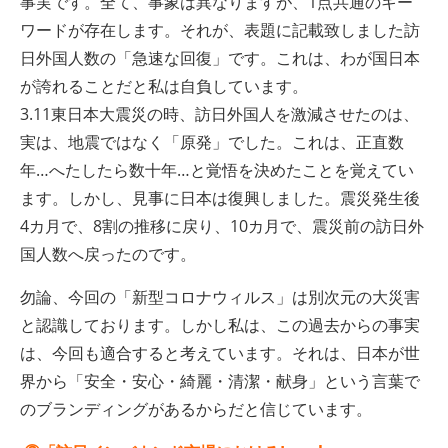
事実です。全て、事象は異なりますが、1点共通のキー
ワードが存在します。それが、表題に記載致しました訪
日外国人数の「急速な回復」です。これは、わが国日本
が誇れることだと私は自負しています。
3.11東日本大震災の時、訪日外国人を激減させたのは、
実は、地震ではなく「原発」でした。これは、正直数
年…へたしたら数十年…と覚悟を決めたことを覚えてい
ます。しかし、見事に日本は復興しました。震災発生後
4カ月で、8割の推移に戻り、10カ月で、震災前の訪日外
国人数へ戻ったのです。
勿論、今回の「新型コロナウィルス」は別次元の大災害
と認識しております。しかし私は、この過去からの事実
は、今回も適合すると考えています。それは、日本が世
界から「安全・安心・綺麗・清潔・献身」という言葉で
のブランディングがあるからだと信じています。