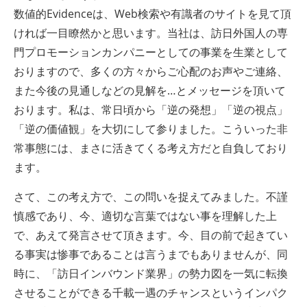
数値的Evidenceは、Web検索や有識者のサイトを見て頂
ければ一目瞭然かと思います。当社は、訪日外国人の専
門プロモーションカンパニーとしての事業を生業として
おりますので、多くの方々からご心配のお声やご連絡、
また今後の見通しなどの見解を…とメッセージを頂いて
おります。私は、常日頃から「逆の発想」「逆の視点」
「逆の価値観」を大切にして参りました。こういった非
常事態には、まさに活きてくる考え方だと自負しており
ます。
さて、この考え方で、この問いを捉えてみました。不謹
慎感であり、今、適切な言葉ではない事を理解した上
で、あえて発言させて頂きます。今、目の前で起きてい
る事実は惨事であることは言うまでもありませんが、同
時に、「訪日インバウンド業界」の勢力図を一気に転換
させることができる千載一遇のチャンスというインパク