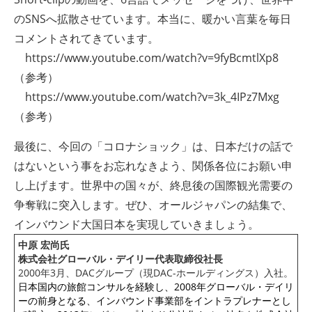
のSNSへ拡散させています。本当に、暖かい言葉を毎日
コメントされてきています。
https://www.youtube.com/watch?v=9fyBcmtlXp8
（参考）
https://www.youtube.com/watch?v=3k_4IPz7Mxg
（参考）
最後に、今回の「コロナショック」は、日本だけの話で
はないという事をお忘れなきよう、関係各位にお願い申
し上げます。世界中の国々が、終息後の国際観光需要の
争奪戦に突入します。ぜひ、オールジャパンの結集で、
インバウンド大国日本を実現していきましょう。
中原 宏尚氏
株式会社グローバル・デイリー代表取締役社長
2000年3月、DACグループ（現DAC-
ホールディングス）入社。
日本国内の旅館コンサルを経験し、2008年グローバル・
デイリ
ーの前身となる、インバウンド事業部を
イントラプレナーとし