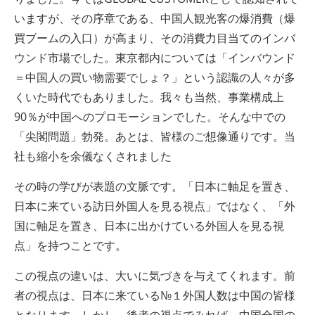
いますが、その序章である、中国人観光客の爆消費（爆
買ブームの入口）が高まり、その消費力目当てのインバ
ウンド市場でした。東京都内については「インバウンド
＝中国人の買い物需要でしょ？」という認識の人々が多
くいた時代でもありました。我々も当然、事業構成上
90％が中国へのプロモーションでした。そんな中での
「尖閣問題」勃発。あとは、皆様のご想像通りです。当
社も縮小を余儀なくされました
その時の学びが表題の文脈です。「日本に軸足を置き、
日本に来ている訪日外国人を見る視点」ではなく、「外
国に軸足を置き、日本に出かけている外国人を見る視
点」を持つことです。
この視点の違いは、大いに気づきを与えてくれます。前
者の視点は、日本に来ている№１外国人数は中国の皆様