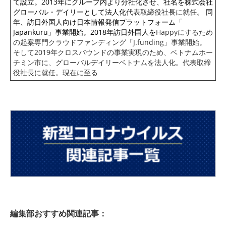
て設立。2013年にグループ内より分社化
させ、社名を株式会社
グローバル・デイリーとして法人化
代表取締役社長に就任。
同
年、
訪日外国人向け日本情報発信プラットフォーム「
Japankuru」事業開始。
2018年訪日外国人を
Happyにするため
の起案専門クラウド
ファンディング「J.funding」事業開始。
そして2019年クロスバウンドの事業実現のため、
ベトナムホー
チミン市に、グローバルデイリーベトナムを法人化。代表取締
役社長に就任。現在に至る
編集部おすすめ関連記事：