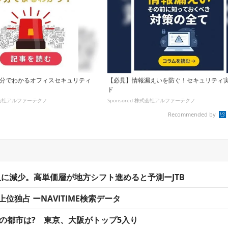
5分でわかるオフィスセキュリティ
【必見】情報漏えいを防ぐ！セキュリティ
ド
株式会社アルファーテクノ
Sponsored 株式会社アルファーテクノ
Recommended by
万人に減少。高単価層が地方シフト進めると予測ーJTB
独占 ーNAVITIME検索データ
アの都市は? 東京、大阪がトップ5入り