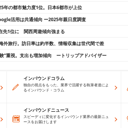
25年の都市魅力度1位。日本6都市が上位
ogle活用は共通傾向 ー2025年親日度調査
在先1位に 関西周遊傾向強まる
が海外旅行。訪日率は約半数、情報収集は世代間で差
“体験”重視。支出も増加傾向 ートリップアドバイザー
インバウンドコラム
独自の視点をもった、業界で活躍する執筆者達によ
るインバウンド・コラム
インバウンドニュース
スピーディに変化するインバウンド業界の最新ニュ
ースをお届けします