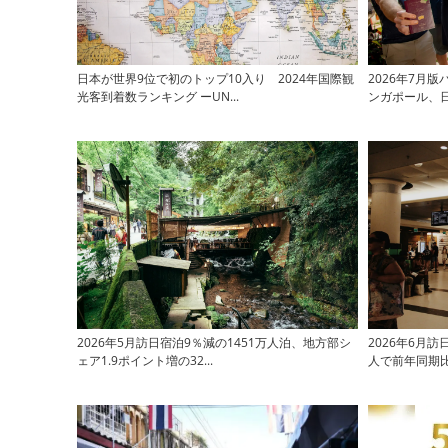
日本が世界9位で初のトップ10入り 2024年国際観
2026年7月
光客到着数ランキング ーUN...
ンガポール、日本
2026年5月訪日宿泊9％減の1451万人泊、地方部シ
2026年6月訪
ェア1.9ポイント増の32...
人で前年同期比2