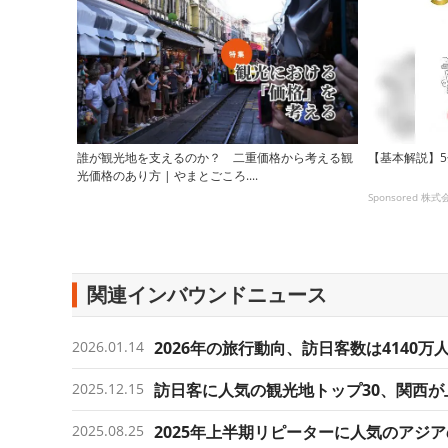
誰が観光地を支えるのか？ 二重価格から考える観
【基本解説】
光価格のあり方 | やまとごころ....
Sponsored 
関連インバウンドニュース
2026.01.14
2026年の旅行動向、訪日客数は4140
2025.12.15
訪日客に人気の観光地トップ30、関西が上位
2025.08.25
2025年上半期リピーターに人気のアジ