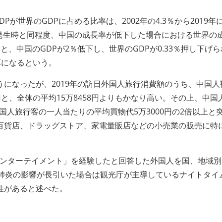
が世界のGDPに占める比率は、2002年の4.3％から2019年
RS発生時と同程度、中国の成長率が低下した場合における世界の
、中国のGDPが2％低下し、世界のGDPが0.33％押し下げ
算になるという。
になったが、2019年の訪日外国人旅行消費額のうち、中国人
1円と、全体の平均15万8458円よりもかなり高い。その上、中国
外国人旅行客の一人当たりの平均買物代5万3000円の2倍以上と
百貨店、ドラッグストア、家電量販店などの小売業の販売に特
エンターテイメント」を経験したと回答した外国人を国、地域
型肺炎の影響が長引いた場合は観光庁が主導しているナイトタイ
性があると述べた。