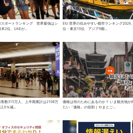
版パスポートランキング 世界最強はシ
EIU 世界の住みやすい都市ランキング2026
2位、UAEが...
位・東京10位 アジア9都...
日客数315万人、上半期累計は2108万
価格は何のためにあるのか？ いま観光地が
.0％減...
たい「価格」の役割 | やまとご...