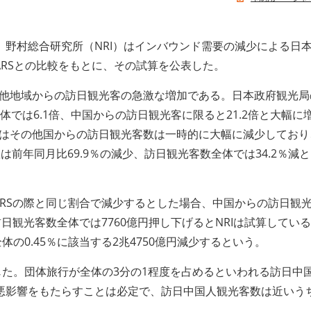
野村総合研究所（NRI）はインバウンド需要の減少による日
SARSとの比較をもとに、その試算を公表した。
の他地域からの訪日観光客の急激な増加である。日本政府観光局
全体では6.1倍、中国からの訪日観光客に限ると21.2倍と大幅に
いはその他国からの訪日観光客数は一時的に大幅に減少しており、
前年同月比69.9％の減少、訪日観光客数全体では34.2％減
SARSの際と同じ割合で減少するとした場合、中国からの訪日観
、訪日観光客数全体では7760億円押し下げるとNRIは試算してい
の0.45％に該当する2兆4750億円減少するという。
じた。団体旅行が全体の3分の1程度を占めるといわれる訪日中
悪影響をもたらすことは必定で、訪日中国人観光客数は近いう