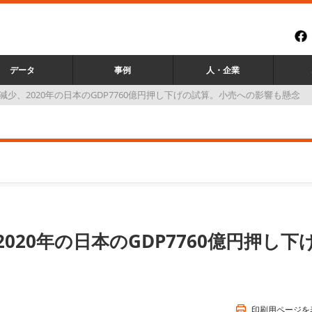
データ
事例
人・企業
少、2020年の日本のGDP7760億円押し下げの試算。小売への影響も懸念
20年の日本のGDP7760億円押し下
印刷用ページを