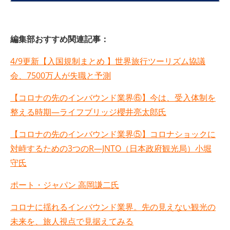
編集部おすすめ関連記事：
4/9更新【入国規制まとめ 】
世界旅行ツーリズム協議
会、7500万人が失職と予測
【コロナの先のインバウンド業界⑥】今は、受入体制を
整える時期—ライフブリッジ櫻井亮太郎氏
【コロナの先のインバウンド業界⑤】コロナショックに
対峙するための3つのR—JNTO（日本政府観光局）小堀
守氏
ポート・ジャパン 高岡謙二氏
コロナに揺れるインバウンド業界。先の見えない観光の
未来を、旅人視点で見据えてみる