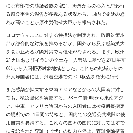
に都市部での感染者数の増加、海外からの移入と思われ
る感染事例の報告が多数ある状況から、国内で蔓延の恐
れが高いことが厚生労働省大臣から報告された。
コロナウィルスに対する特措法が制定され、政府対策本
部が総合的な対策を推めるなか、国外から及ぶ感染拡大
を食い止める水際対策でも強化がなされる。まず、欧州
21カ国およびイランの全土を、入管法に基づき27日午前
0時から入国拒否対象地域とした。これらの地域からの
邦人帰国者には、到着空港でのPCR検査を確実に行う。
また感染が拡大する東南アジアなどからの入国者に対し
ても、検疫強化を実施する。28日午前0時から東南アジ
ア、中東、アフリカ諸国からの入国者には検疫所長指定
の場所での14日間の待機と、国内での交通公共機関の使
用自粛を要請する。これらの国々の国民に対してはすで
に発給された査証（ビザ）の効力を停止、査証免除措置