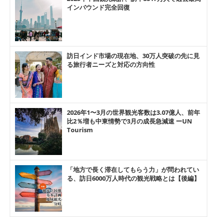
インバウンド完全回復
訪日インド市場の現在地、30万人突破の先に見
る旅行者ニーズと対応の方向性
2026年1〜3月の世界観光客数は3.07億人、前年
比2％増も中東情勢で3月の成長急減速 ーUN
Tourism
「地方で長く滞在してもらう力」が問われてい
る、訪日6000万人時代の観光戦略とは【後編】