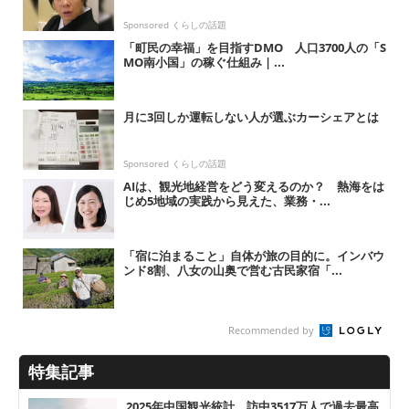
Sponsored くらしの話題
「町民の幸福」を目指すDMO 人口3700人の「S
MO南小国」の稼ぐ仕組み | ...
月に3回しか運転しない人が選ぶカーシェアとは
Sponsored くらしの話題
AIは、観光地経営をどう変えるのか？ 熱海をは
じめ5地域の実践から見えた、業務・...
「宿に泊まること」自体が旅の目的に。インバウ
ンド8割、八女の山奥で営む古民家宿「...
Recommended by
特集記事
2025年中国観光統計、訪中3517万人で過去最高