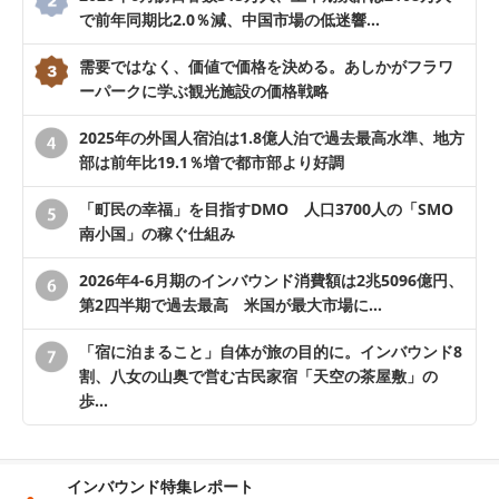
で前年同期比2.0％減、中国市場の低迷響…
需要ではなく、価値で価格を決める。あしかがフラワ
ーパークに学ぶ観光施設の価格戦略
2025年の外国人宿泊は1.8億人泊で過去最高水準、地方
部は前年比19.1％増で都市部より好調
「町民の幸福」を目指すDMO 人口3700人の「SMO
南小国」の稼ぐ仕組み
2026年4-6月期のインバウンド消費額は2兆5096億円、
第2四半期で過去最高 米国が最大市場に…
「宿に泊まること」自体が旅の目的に。インバウンド8
割、八女の山奥で営む古民家宿「天空の茶屋敷」の
歩…
インバウンド特集レポート