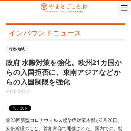
togg
navi
インバウンドニュース
行政/地域
政府 水際対策を強化。欧州21カ国か
らの入国拒否に、東南アジアなどか
らの入国制限を強化
2020.03.27
第23回新型コロナウィルス感染症対策本部が3月26日、
安倍総理のもと、首相官邸で開催された。国内での、特