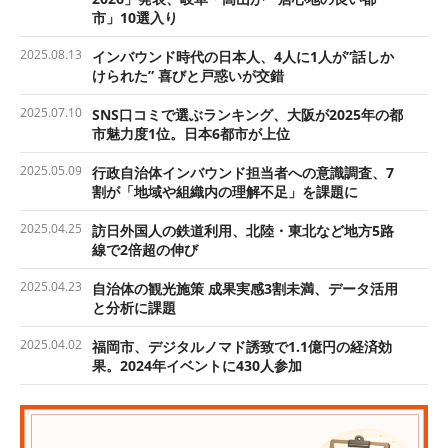
市」10選入り
2025.08.13
インバウンド時代の日本人、4人に1人が”話しか
けられた” 喜びと戸惑いが交錯
2025.07.10
SNS口コミで選ぶランキング、大阪が2025年の都
市魅力度1位。日本6都市が上位
2025.05.09
行政自治体インバウンド担当者への意識調査、7
割が「地域や組織内の理解不足」を課題に
2025.04.25
訪日外国人の鉄道利用、北陸・東北など地方5路
線で2倍超の伸び
2025.04.23
自治体の観光施策 成果実感3割未満、データ活用
と分析に課題
2025.04.02
福岡市、デジタルノマド誘致で1.1億円の経済効
果。2024年イベントに430人参加