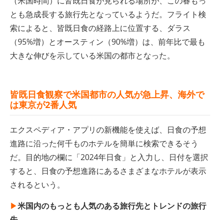
（米国時間）に皆既日食が見られる場所が、この春もっ
とも急成長する旅行先となっているようだ。フライト検
索によると、皆既日食の経路上に位置する、ダラス
（95%増）とオースティン（90%増）は、前年比で最も
大きな伸びを示している米国の都市となった。
皆既日食観察で米国都市の人気が
急上昇、海外で
は東京が2番人気
エクスペディア・アプリの新機能を使えば、日食の予想
進路に沿った何千ものホテルを簡単に検索できるそう
だ。目的地の欄に「2024年日食」と入力し、日付を選択
すると、日食の予想進路にあるさまざまなホテルが表示
されるという。
▶︎
米国内のもっとも人気のある旅行先とトレンドの旅行
先