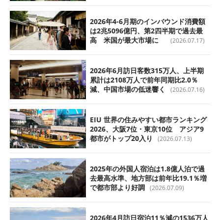
2026年4-6月期のインバウンド消費額
は2兆5096億円、第2四半期で過去最
高 米国が最大市場に
(2026.07.17)
2026年6月訪日客数315万人、上半期
累計は2108万人で前年同期比2.0％
減、中国市場の低迷響く
(2026.07.16)
EIU 世界の住みやすい都市ランキング
2026、大阪7位・東京10位 アジア9
都市がトップ20入り
(2026.07.13)
2025年の外国人宿泊は1.8億人泊で過
去最高水準、地方部は前年比19.1％増
で都市部より好調
(2026.07.09)
2026年4月訪日宿泊11％減の1536万人