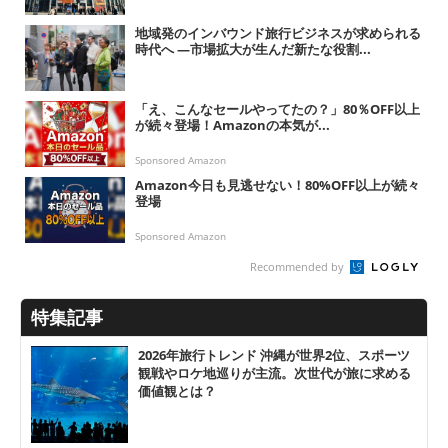
地域発のインバウンド旅行ビジネスが求められる
時代へ ―市場拡大が生んだ新たな役割...
「え、こんなセールやってたの？」80％OFF以上
が続々登場！Amazonの本気が...
Sponsored Amazon
Amazon今日も見逃せない！80%OFF以上が続々
登場
Sponsored Amazon
Recommended by
特集記事
2026年旅行トレンド 沖縄が世界2位、スポーツ
観戦やロケ地巡りが主流。次世代が旅に求める
価値観とは？