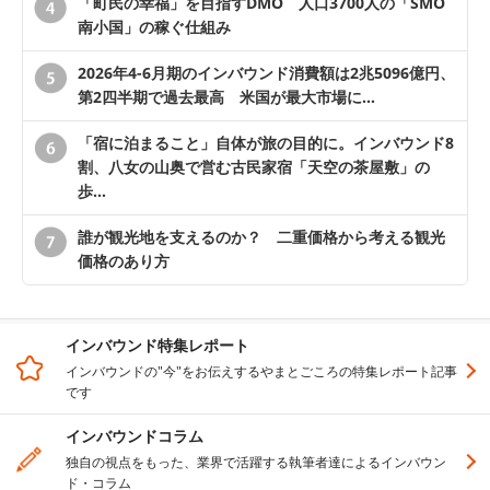
「町民の幸福」を目指すDMO 人口3700人の「SMO
南小国」の稼ぐ仕組み
2026年4-6月期のインバウンド消費額は2兆5096億円、
第2四半期で過去最高 米国が最大市場に…
「宿に泊まること」自体が旅の目的に。インバウンド8
割、八女の山奥で営む古民家宿「天空の茶屋敷」の
歩…
誰が観光地を支えるのか？ 二重価格から考える観光
価格のあり方
インバウンド特集レポート
インバウンドの"今"をお伝えするやまとごころの特集レポート記事
です
インバウンドコラム
独自の視点をもった、業界で活躍する執筆者達によるインバウン
ド・コラム