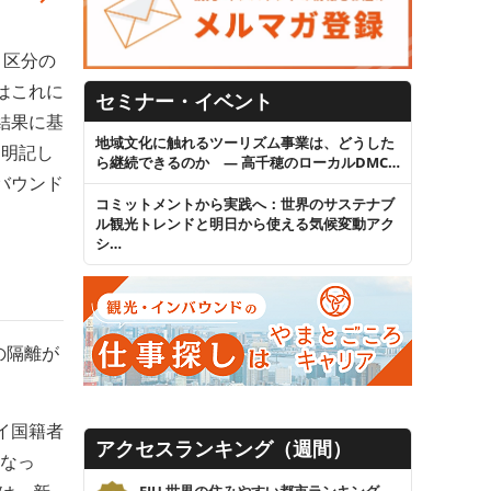
」区分の
はこれに
セミナー・イベント
結果に基
地域文化に触れるツーリズム事業は、どうした
を明記し
ら継続できるのか ― 高千穂のローカルDMC…
バウンド
コミットメントから実践へ：世界のサステナブ
ル観光トレンドと明日から使える気候変動アク
シ…
の隔離が
イ国籍者
アクセスランキング（週間）
になっ
EIU 世界の住みやすい都市ランキング