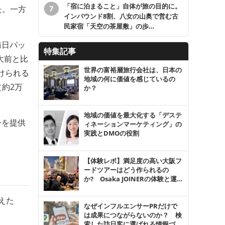
「宿に泊まること」自体が旅の目的に。
た。一方
インバウンド8割、八女の山奥で営む古
民家宿「天空の茶屋敷」の歩…
訪日パッ
特集記事
大前と比
世界の富裕層旅行会社は、日本の
けられる
地域の何に価値を感じているの
（約2万
か？
地域の価値を最大化する「デステ
ーを提供
ィネーションマーケティング」の
実践とDMOの役割
【体験レポ】満足度の高い大阪フ
ードツアーはどう作られるの
か? Osaka JOINERの体験と運営
の仕組み
えた
なぜインフルエンサーPRだけで
は成果につながらないのか？ 検
索した訪日客に選ばれる情報づく