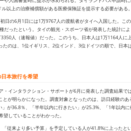
ターや入国審査時に提示が求められる。タイランドパス申請時に
ドル以上の治療補償額がある医療保険証を提示する必要がある
日の6月1日には1万9767人の渡航者がタイへ入国した。この
未接種だったという。タイの観光・スポーツ省が発表した統計に
3350人（速報値）だった。このうち、日本人は1万1164人に
ったのは、1位イギリス、2位インド、3位ドイツの順で、日本
の日本旅行を希望
ア・インタラクション・サポートが6月に発表した調査結果で
ことが明らかになった。調査対象となったのは、訪日経験のある
が36.8％、「半年以内に行きたい」が25.3%、「1年以内に
行を希望していることがわかった。
「従来より多い予算」を予定している人が41.8%に上ったと