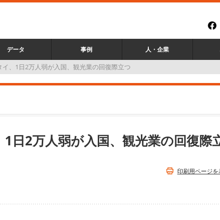
データ
事例
人・企業
タイ、1日2万人弱が入国、観光業の回復際立つ
、1日2万人弱が入国、観光業の回復際
印刷用ページを