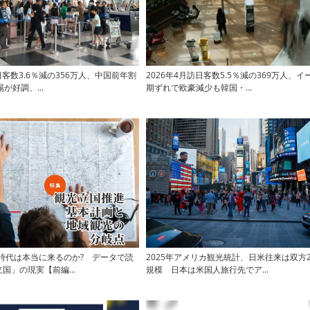
日客数3.6％減の356万人、中国前年割
2026年4月訪日客数5.5％減の369万人、
が好調、...
期ずれで欧豪減少も韓国・...
人時代は本当に来るのか? データで読
2025年アメリカ観光統計、日米往来は双方2
国」の現実【前編...
規模 日本は米国人旅行先でア...