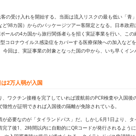
光客の受け入れを開始する。当面は流入リスクの最も低い「青
など98カ国）からのパッケージツアー客限定となる。日本政府
ガポールの4カ国から旅行関係者らを招く実証事業を行い、この
新型コロナウイルス感染症をカバーする医療保険への加入など
た。今回は、実証事業の対象となった国の中から、いち早くイン
日は2万人弱が入国
り、ワクチン接種を完了していれば渡航前のPCR検査や入国後
査で陰性が証明できれば入国後の隔離が免除されている。
請が必要なのが「タイランドパス」だ。しかし6月1日より、タ
完了後1、2時間以内に自動的にQRコードが発行されるよう