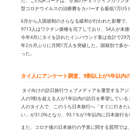
た。このQRコードは、空港のチェックインカウン
型コロナウイルスの治療費をカバーする最低1万US
6月から入国規制のさらなる緩和が行われた影響で、初
9713人はワクチン接種を完了しており、54人が
今年4月にタイを訪れたインバウンド客は合計で29万
年2カ月ぶりに月間1万人を突破した。国籍別で多か
った。
タイ人にアンケート
調査、9割以上が1年以内
タイ向けの訪日旅行ウェブメディアを運営するアジ
人の9割を超える人が1年以内の訪日を希望している
人のタイ人で、このうち日本旅行へ「すぐに行きたい」
い」が31.0%となり、93.1％が1年以内に日本旅
また、コロナ後の日本旅行の予算に関する質問では、