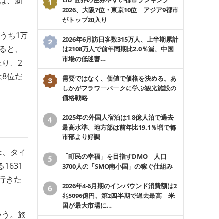
は、新
2026、大阪7位・東京10位 アジア9都市
。
がトップ20入り
うち1万
2026年6月訪日客数315万人、上半期累計
よると、
は2108万人で前年同期比2.0％減、中国
市場の低迷響…
上り、2
は8位だ
需要ではなく、価値で価格を決める。あ
しかがフラワーパークに学ぶ観光施設の
価格戦略
2025年の外国人宿泊は1.8億人泊で過去
最高水準、地方部は前年比19.1％増で都
市部より好調
は、タイ
「町民の幸福」を目指すDMO 人口
1631
3700人の「SMO南小国」の稼ぐ仕組み
行きた
2026年4-6月期のインバウンド消費額は2
兆5096億円、第2四半期で過去最高 米
国が最大市場に…
いう。旅