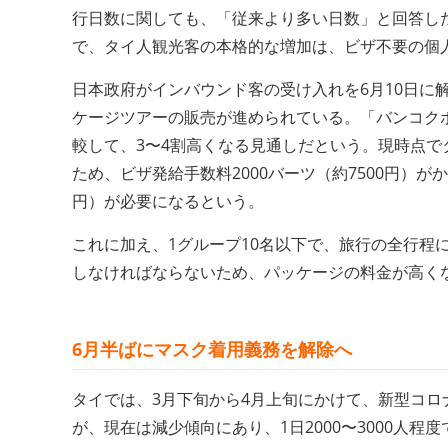
行日数に関しても、「従来より多い日数」と回答した
で、タイ人観光客の本格的な増加は、ビザ不要の個
日本政府がインバウンド客の受け入れを6月10日に
ケージツアーの販売が進められている。「バンコク
較して、3〜4割高くなる見通しだという。現時点
ため、ビザ発給手数料2000バーツ（約7500円）が
円）が必要になるという。
これに加え、1グループ10名以下で、旅行の全行程
しなければならないため、パッケージの料金が高く
6
月半ばにマスク着用義務を解除へ
タイでは、3月下旬から4月上旬にかけて、新型コロ
が、現在は減少傾向にあり、1日2000〜3000人程