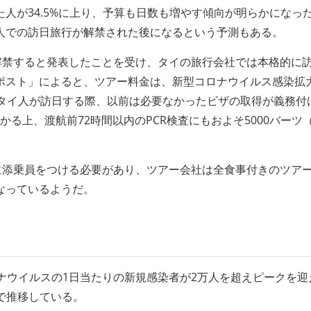
人が34.5%に上り、予算も日数も増やす傾向が明らかになっ
人での訪日旅行が解禁された後になるという予測もある。
解禁すると発表したことを受け、タイの旅行会社では本格的に
ポスト」によると、ツアー料金は、新型コロナウイルス感染拡
でタイ人が訪日する際、以前は必要なかったビザの取得が義務付
かかる上、渡航前72時間以内のPCR検査にもおよそ5000バーツ
に添乗員をつける必要があり、ツアー会社は全食事付きのツア
なっているようだ。
ナウイルスの1日当たりの新規感染者が2万人を超えピークを迎
度で推移している。