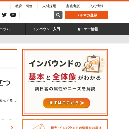
教育・研修
人材採用
書籍出版
入札情報
メルマガ登録
コラム
インバウンド入門
セミナー情報
立つ
表示する