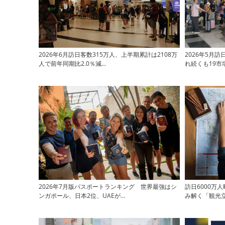
2026年6月訪日客数315万人、上半期累計は2108万
2026年5月訪
人で前年同期比2.0％減...
れ続くも19市場
2026年7月版パスポートランキング 世界最強はシ
訪日6000万
ンガポール、日本2位、UAEが...
み解く「観光立