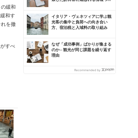
り
この緩和
も緩和す
イタリア・ヴェネツィアに学ぶ観
光客の集中と負荷への向き合い
それを撤
方、宿泊税と入域料の取り組み
なぜ「成功事例」ばかりが集まる
済がすべ
のか─ 観光が同じ課題を繰り返す
理由
Recommended by