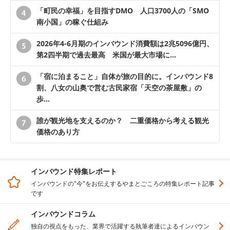
「町民の幸福」を目指すDMO 人口3700人の「SMO
南小国」の稼ぐ仕組み
2026年4-6月期のインバウンド消費額は2兆5096億円、
第2四半期で過去最高 米国が最大市場に…
「宿に泊まること」自体が旅の目的に。インバウンド8
割、八女の山奥で営む古民家宿「天空の茶屋敷」の
歩…
誰が観光地を支えるのか？ 二重価格から考える観光
価格のあり方
インバウンド特集レポート
インバウンドの"今"をお伝えするやまとごころの特集レポート記事
です
インバウンドコラム
独自の視点をもった、業界で活躍する執筆者達によるインバウン