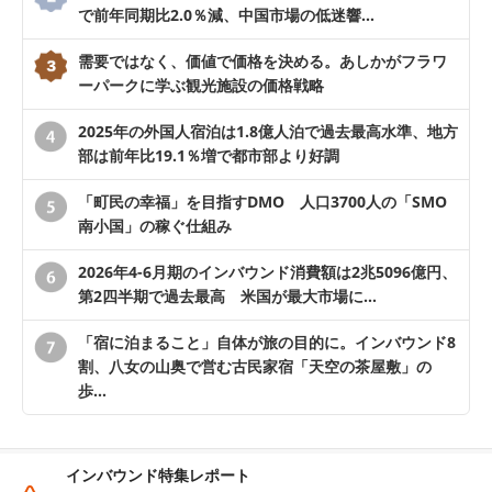
で前年同期比2.0％減、中国市場の低迷響…
需要ではなく、価値で価格を決める。あしかがフラワ
ーパークに学ぶ観光施設の価格戦略
2025年の外国人宿泊は1.8億人泊で過去最高水準、地方
部は前年比19.1％増で都市部より好調
「町民の幸福」を目指すDMO 人口3700人の「SMO
南小国」の稼ぐ仕組み
2026年4-6月期のインバウンド消費額は2兆5096億円、
第2四半期で過去最高 米国が最大市場に…
「宿に泊まること」自体が旅の目的に。インバウンド8
割、八女の山奥で営む古民家宿「天空の茶屋敷」の
歩…
インバウンド特集レポート