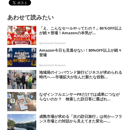
あわせて読みたい
「え、こんなセールやってたの？」80％OFF以上
が続々登場！Amazonの本気が...
Sponsored Amazon
Amazon今日も見逃せない！80%OFF以上が続々
登場
Sponsored Amazon
地域発のインバウンド旅行ビジネスが求められる
時代へ ―市場拡大が生んだ新たな役割...
なぜインフルエンサーPRだけでは成果につなが
らないのか？ 検索した訪日客に選ばれ...
成熟市場が求める「次の訪日旅行」は何か―フラ
ンス市場との対話から見えてきた変化―...