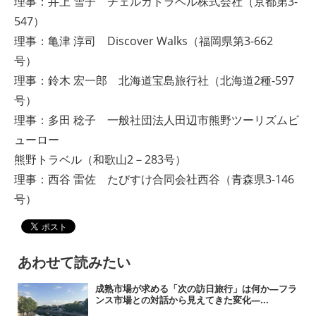
理事：井上 雪子 チェルカトラベル株式会社（京都第3-
547）
理事：亀津 淳司 Discover Walks（福岡県第3-662
号）
理事：鈴木 宏一郎 北海道宝島旅行社（北海道2種-597
号）
理事：多田 稔子 一般社団法人田辺市熊野ツーリズムビ
ューロー
熊野トラベル（和歌山2－283号）
理事：西谷 雷佐 たびすけ合同会社西谷（青森県3-146
号）
あわせて読みたい
成熟市場が求める「次の訪日旅行」は何か―フラ
ンス市場との対話から見えてきた変化―...