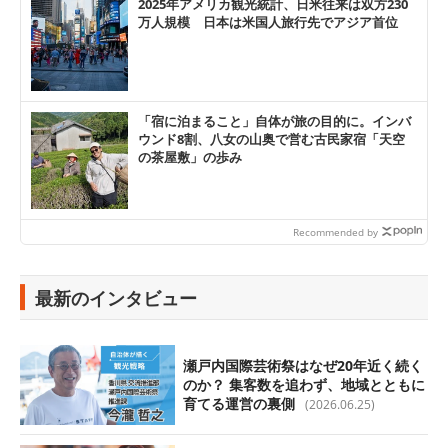
2025年アメリカ観光統計、日米往来は双方230
万人規模 日本は米国人旅行先でアジア首位
「宿に泊まること」自体が旅の目的に。インバ
ウンド8割、八女の山奥で営む古民家宿「天空
の茶屋敷」の歩み
Recommended by
最新のインタビュー
瀬戸内国際芸術祭はなぜ20年近く続く
のか？ 集客数を追わず、地域とともに
育てる運営の裏側
(2026.06.25)