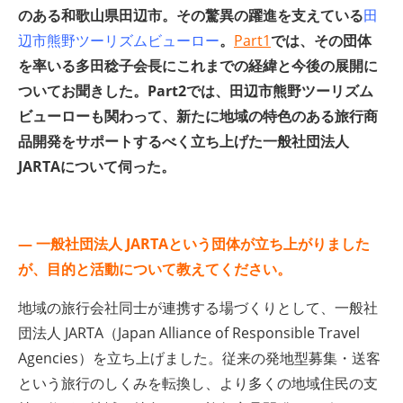
のある和歌山県田辺市。その
驚異の躍進を支えている
田
辺市熊野ツーリズムビューロー
。
Part1
では、その団体
を率いる多田稔子会長にこれまでの経緯と今後の展開に
ついてお聞きした。Part2では、田辺市熊野ツーリズム
ビューローも関わって、新たに地域の特色のある旅行商
品開発をサポートするべく立ち上げた一般社団法人
JARTAについて伺った。
— 一般社団法人 JARTAという団体が立ち上がりました
が、目的と活動について教えてください。
地域の旅行会社同士が連携する場づくりとして、一般社
団法人 JARTA（Japan Alliance of Responsible Travel
Agencies）を立ち上げました。従来の発地型募集・送客
という旅行のしくみを転換し、より多くの地域住民の支