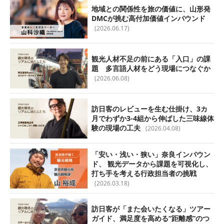
地域との関係性を旅の価値に、山形発
DMCが挑む高付加価値インバウンド
(2026.06.17)
観光人材不足の前にある「入口」の課
題 多言語人材をどう現場につなぐか
(2026.06.08)
訪日客のレビューを生む仕掛け、3カ
月でわずか3-4組から伸ばした三味線体
験の現場の工夫
(2026.04.08)
「安い・浅い・狭い」奈良インバウン
ド、 観光データから課題を可視化し、
打ち手を考える行政担当者の挑戦
(2026.03.18)
訪日客が「また会いたくなる」ツアー
ガイド、満足度を高める“距離感”のつ