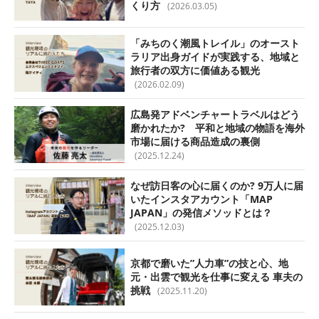
くり方
(2026.03.05)
「みちのく潮風トレイル」のオースト
ラリア出身ガイドが実践する、地域と
旅行者の双方に価値ある観光
(2026.02.09)
広島発アドベンチャートラベルはどう
磨かれたか? 平和と地域の物語を海外
市場に届ける商品造成の裏側
(2025.12.24)
なぜ訪日客の心に届くのか? 9万人に届
いたインスタアカウント「MAP
JAPAN」の発信メソッドとは？
(2025.12.03)
京都で磨いた”人力車”の技と心、地
元・出雲で観光を仕事に変える 車夫の
挑戦
(2025.11.20)