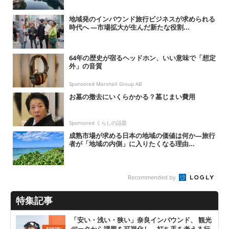
地域発のインバウンド旅行ビジネスが求められる
時代へ ―市場拡大が生んだ新たな役割...
64年の歴史が宿るヘッドホン、いい意味で「想定
外」の音質
Sponsored Marshall Group AB
お墓の撤去にいくらかかる？墓じまい費用
Sponsored くらしの話題
成熟市場が求める日本の地域の価値は何か―旅行
者が「地域の内側」に入りたくなる理由...
Recommended by
特集記事
「安い・浅い・狭い」奈良インバウンド、 観光
データから課題を可視化し、打ち手を考える行