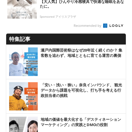
【大人気】ひんやり冷感寝具で快適な睡眠をあな
たに。
Sponsored アイリスプラザ
Recommended by
特集記事
瀬戸内国際芸術祭はなぜ20年近く続くのか？ 集
客数を追わず、地域とともに育てる運営の裏側
「安い・浅い・狭い」奈良インバウンド、 観光
データから課題を可視化し、打ち手を考える行
政担当者の挑戦
地域の価値を最大化する「デスティネーション
マーケティング」の実践とDMOの役割