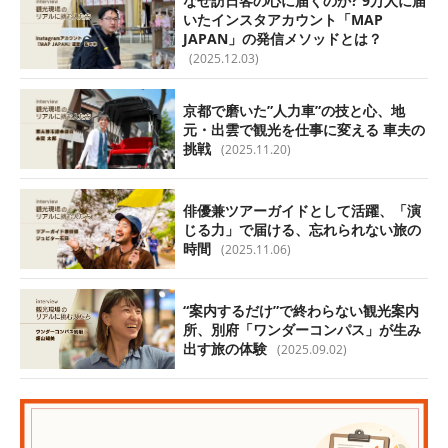
なぜ訪日客の心に届くのか? 9万人に届
いたインスタアカウント「MAP
JAPAN」の発信メソッドとは？
(2025.12.03)
京都で磨いた”人力車”の技と心、地
元・出雲で観光を仕事に変える 車夫の
挑戦
(2025.11.20)
俳優兼ツアーガイドとして活躍、「演
じる力」で届ける、忘れられない旅の
時間
(2025.11.06)
“案内するだけ”で終わらない観光案内
所、別府「ワンダーコンパス」が生み
出す旅の体験
(2025.09.02)