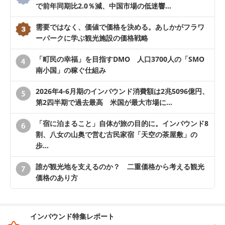
で前年同期比2.0％減、中国市場の低迷響…
需要ではなく、価値で価格を決める。あしかがフラワ
ーパークに学ぶ観光施設の価格戦略
「町民の幸福」を目指すDMO 人口3700人の「SMO
南小国」の稼ぐ仕組み
2026年4-6月期のインバウンド消費額は2兆5096億円、
第2四半期で過去最高 米国が最大市場に…
「宿に泊まること」自体が旅の目的に。インバウンド8
割、八女の山奥で営む古民家宿「天空の茶屋敷」の
歩…
誰が観光地を支えるのか？ 二重価格から考える観光
価格のあり方
インバウンド特集レポート