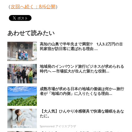
（
次回へ続く：8/6公開
）
あわせて読みたい
高知の山奥で半年先まで満室!? 1人3.2万円の古
民家宿が訪日客に選ばれる理由 ...
地域発のインバウンド旅行ビジネスが求められる
時代へ ―市場拡大が生んだ新たな役割...
成熟市場が求める日本の地域の価値は何か―旅行
者が「地域の内側」に入りたくなる理由...
【大人気】ひんやり冷感寝具で快適な睡眠をあな
たに。
Sponsored アイリスプラザ