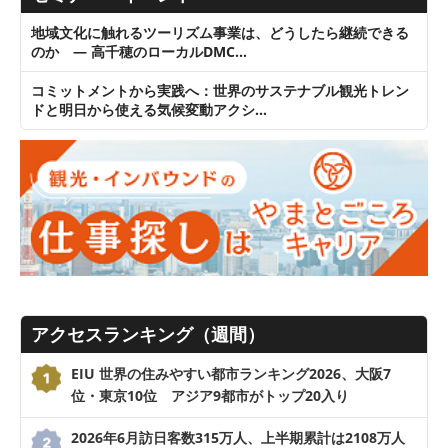
地域文化に触れるツーリズム事業は、どうしたら継続できる
のか ― 高千穂のローカルDMC…
コミットメントから実践へ：世界のサステナブル観光トレン
ドと明日から使える気候変動アクシ…
アクセスランキング（週間）
EIU 世界の住みやすい都市ランキング2026、大阪7
位・東京10位 アジア9都市がトップ20入り
2026年6月訪日客数315万人、上半期累計は2108万人