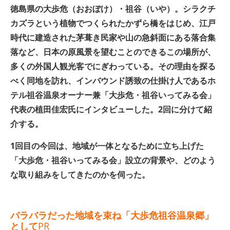
徳島県の大歩危（おおぼけ）・祖谷（いや）。シラクチ
カズラという植物でつくられたかずら橋をはじめ、江戸
時代に建造された茅葺き民家や山の急斜面にある落合集
落など、日本の原風景を望むことのできるこの場所が、
多くの外国人観光客でにぎわっている。その理由を探る
べく同地を訪れ、インバウンド誘致の仕掛け人であるホ
テル祖谷温泉オーナー兼「大歩危・祖谷いってみる会」
代表の植田佳宏氏にインタビューした。2回に分けて紹
介する。
1回目の今回は、地域が一体となるために立ち上げた
「大歩危・祖谷いってみる会」設立の背景や、どのよう
な取り組みをしてきたのかを伺った。
バラバラだった地域を束ね「大歩危祖谷温泉郷」
として
PR