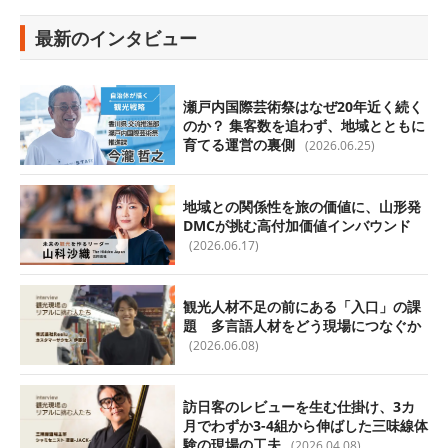
最新のインタビュー
瀬戸内国際芸術祭はなぜ20年近く続く
のか？ 集客数を追わず、地域とともに
育てる運営の裏側
(2026.06.25)
地域との関係性を旅の価値に、山形発
DMCが挑む高付加価値インバウンド
(2026.06.17)
観光人材不足の前にある「入口」の課
題 多言語人材をどう現場につなぐか
(2026.06.08)
訪日客のレビューを生む仕掛け、3カ
月でわずか3-4組から伸ばした三味線体
験の現場の工夫
(2026.04.08)