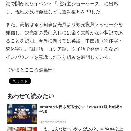
港で開かれたイベント「北海道ショーケース」に出席
し、現地の旅行会社などに震災復興をPRした。
また、高橋はるみ知事は先月より観光復興メッセージを
発信し、観光客の受け入れには全く支障がない状況であ
ることを説明。海外に向けては英語、中国語（簡体字・
繁体字）、韓国語、ロシア語、タイ語で発信するなど、
インバウンドを意識した取り組みを展開している。
（やまとごころ編集部）
あわせて読みたい
Amazon今日も見逃せない！80%OFF以上が続々
登場
Sponsored Amazon
「え、こんなセールやってたの？」80％OFF以上