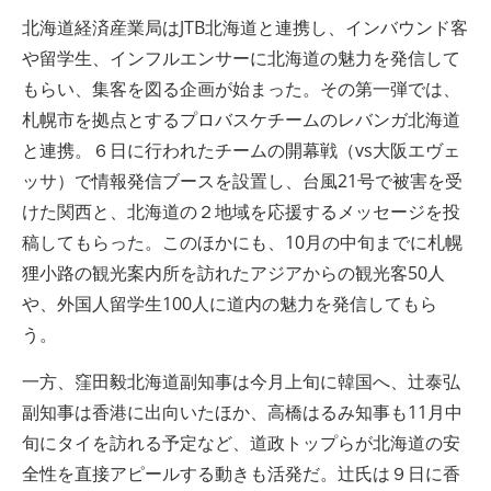
北海道経済産業局は
JTB
北海道と連携し、インバウンド客
や留学生、インフルエンサーに北海道の魅力を発信して
もらい、集客を図る企画が始まった。その第一弾では、
札幌市を拠点とするプロバスケチームのレバンガ北海道
と連携。６日に行われたチームの開幕戦（
vs
大阪エヴェ
ッサ）で情報発信ブースを設置し、台風
21
号で被害を受
けた関西と、北海道の２地域を応援するメッセージを投
稿してもらった。このほかにも、
10
月の中旬までに札幌
狸小路の観光案内所を訪れたアジアからの観光客
50
人
や、外国人留学生
100人
に道内の魅力を発信してもら
う。
一方、窪田毅北海道副知事は今月上旬に韓国へ、辻泰弘
副知事は香港に出向いたほか、高橋はるみ知事も
11
月中
旬にタイを訪れる予定など、道政トップらが北海道の安
全性を直接アピールする動きも活発だ。辻氏は９日に香