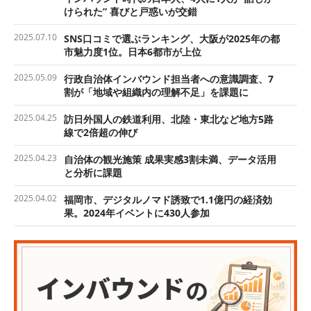
けられた” 喜びと戸惑いが交錯
2025.07.10
SNS口コミで選ぶランキング、大阪が2025年の都
市魅力度1位。日本6都市が上位
2025.05.09
行政自治体インバウンド担当者への意識調査、7
割が「地域や組織内の理解不足」を課題に
2025.04.25
訪日外国人の鉄道利用、北陸・東北など地方5路
線で2倍超の伸び
2025.04.23
自治体の観光施策 成果実感3割未満、データ活用
と分析に課題
2025.04.02
福岡市、デジタルノマド誘致で1.1億円の経済効
果。2024年イベントに430人参加