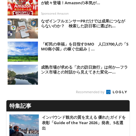
が続々登場！Amazonの本気が...
Sponsored Amazon
なぜインフルエンサーPRだけでは成果につなが
らないのか？ 検索した訪日客に選ばれ...
「町民の幸福」を目指すDMO 人口3700人の「S
MO南小国」の稼ぐ仕組み | ...
成熟市場が求める「次の訪日旅行」は何か―フラ
ンス市場との対話から見えてきた変化―...
Recommended by
特集記事
インバウンド観光の質を支える 優れたガイドを
表彰「Guide of the Year 2026」発表、5名選
出