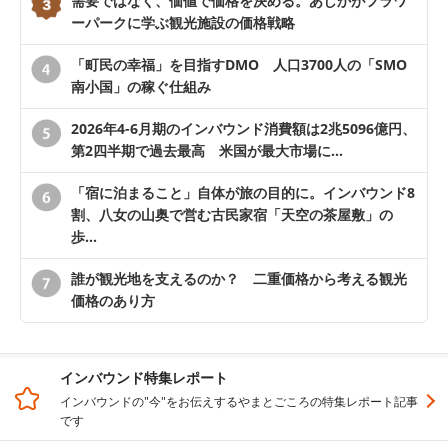
需要ではなく、価値で価格を決める。あしかがフラワ
ーパークに学ぶ観光施設の価格戦略
「町民の幸福」を目指すDMO 人口3700人の「SMO
南小国」の稼ぐ仕組み
2026年4-6月期のインバウンド消費額は2兆5096億円、
第2四半期で過去最高 米国が最大市場に…
「宿に泊まること」自体が旅の目的に。インバウンド8
割、八女の山奥で営む古民家宿「天空の茶屋敷」の
歩…
誰が観光地を支えるのか？ 二重価格から考える観光
価格のあり方
インバウンド特集レポート
インバウンドの"今"をお伝えするやまとごころの特集レポート記事
です