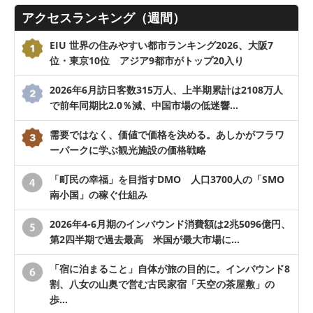
アクセスランキング（週間）
EIU 世界の住みやすい都市ランキング2026、大阪7
位・東京10位 アジア9都市がトップ20入り
2026年6月訪日客数315万人、上半期累計は2108万人
で前年同期比2.0％減、中国市場の低迷響…
需要ではなく、価値で価格を決める。あしかがフラワ
ーパークに学ぶ観光施設の価格戦略
「町民の幸福」を目指すDMO 人口3700人の「SMO
南小国」の稼ぐ仕組み
2026年4-6月期のインバウンド消費額は2兆5096億円、
第2四半期で過去最高 米国が最大市場に…
「宿に泊まること」自体が旅の目的に。インバウンド8
割、八女の山奥で営む古民家宿「天空の茶屋敷」の
歩…