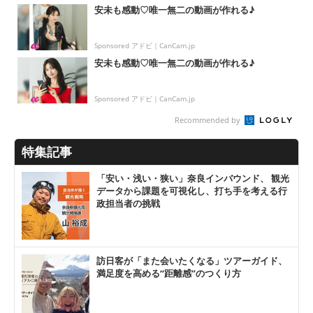
安未も感動♡唯一無二の動画が作れる♪
Sponsored アドビ｜CanCam.jp
安未も感動♡唯一無二の動画が作れる♪
Sponsored アドビ｜CanCam.jp
Recommended by
特集記事
「安い・浅い・狭い」奈良インバウンド、 観光
データから課題を可視化し、打ち手を考える行
政担当者の挑戦
訪日客が「また会いたくなる」ツアーガイド、
満足度を高める“距離感”のつくり方