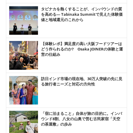
タビナカを熱くすることが、インバウンドの質
を高める― Tabinaka Summitで見えた体験価
値と地域還元のこれから
【体験レポ】満足度の高い大阪フードツアーは
どう作られるのか? Osaka JOINERの体験と運
営の仕組み
訪日インド市場の現在地、30万人突破の先に見
る旅行者ニーズと対応の方向性
「宿に泊まること」自体が旅の目的に。インバ
ウンド8割、八女の山奥で営む古民家宿「天空
の茶屋敷」の歩み