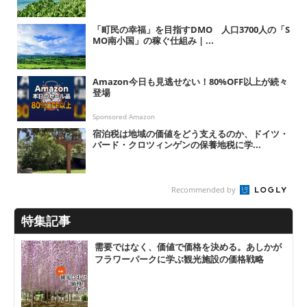
「町民の幸福」を目指すDMO 人口3700人の「S
MO南小国」の稼ぐ仕組み | ...
Amazon今日も見逃せない！80%OFF以上が続々
登場
Sponsored Amazon
宿泊税は地域の価値をどう支えるのか、ドイツ・
バード・クロツィンゲンの保養地税に学...
Recommended by
特集記事
需要ではなく、価値で価格を決める。あしかが
フラワーパークに学ぶ観光施設の価格戦略