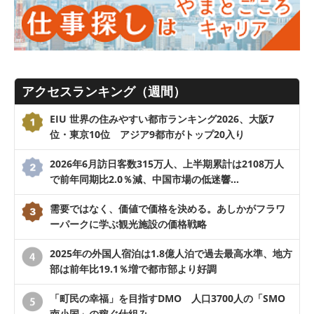
アクセスランキング（週間）
EIU 世界の住みやすい都市ランキング2026、大阪7
位・東京10位 アジア9都市がトップ20入り
2026年6月訪日客数315万人、上半期累計は2108万人
で前年同期比2.0％減、中国市場の低迷響…
需要ではなく、価値で価格を決める。あしかがフラワ
ーパークに学ぶ観光施設の価格戦略
2025年の外国人宿泊は1.8億人泊で過去最高水準、地方
部は前年比19.1％増で都市部より好調
「町民の幸福」を目指すDMO 人口3700人の「SMO
南小国」の稼ぐ仕組み