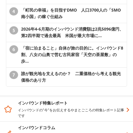
「町民の幸福」を目指すDMO 人口3700人の「SMO
南小国」の稼ぐ仕組み
2026年4-6月期のインバウンド消費額は2兆5096億円、
第2四半期で過去最高 米国が最大市場に…
「宿に泊まること」自体が旅の目的に。インバウンド8
割、八女の山奥で営む古民家宿「天空の茶屋敷」の
歩…
誰が観光地を支えるのか？ 二重価格から考える観光
価格のあり方
インバウンド特集レポート
インバウンドの"今"をお伝えするやまとごころの特集レポート記事
です
インバウンドコラム