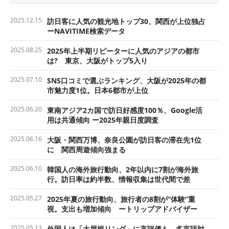
2025.12.15
訪日客に人気の観光地トップ30、関西が上位独占
ーNAVITIME検索データ
2025.08.25
2025年上半期リピーターに人気のアジアの都市
は? 東京、大阪がトップ5入り
2025.07.10
SNS口コミで選ぶランキング、大阪が2025年の都
市魅力度1位。日本6都市が上位
2025.06.20
東南アジア2カ国で訪日好感度100％、Google活
用は共通傾向 ー2025年親日度調査
2025.06.16
大阪・関西万博、奈良公園が訪日客の滞在先1位
に 関西周遊傾向強まる
2025.06.10
韓国人の海外旅行動向、2年以内に7割が海外旅
行。訪日率は約半数、情報収集は世代間で差
2025.05.27
2025年夏の旅行動向、旅行者の8割が“体験”重
視。支出も増加傾向 ートリップアドバイザー
2025.05.13
外国人は「大屋根リング」に高評価も、多言語対