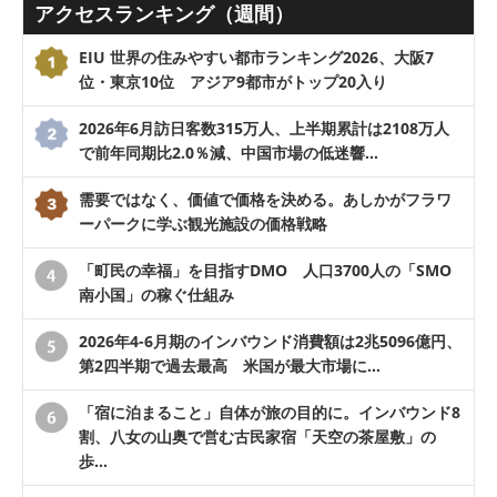
アクセスランキング（週間）
EIU 世界の住みやすい都市ランキング2026、大阪7
位・東京10位 アジア9都市がトップ20入り
2026年6月訪日客数315万人、上半期累計は2108万人
で前年同期比2.0％減、中国市場の低迷響…
需要ではなく、価値で価格を決める。あしかがフラワ
ーパークに学ぶ観光施設の価格戦略
「町民の幸福」を目指すDMO 人口3700人の「SMO
南小国」の稼ぐ仕組み
2026年4-6月期のインバウンド消費額は2兆5096億円、
第2四半期で過去最高 米国が最大市場に…
「宿に泊まること」自体が旅の目的に。インバウンド8
割、八女の山奥で営む古民家宿「天空の茶屋敷」の
歩…