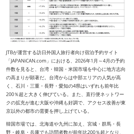
JTBが運営する訪日外国人旅行者向け宿泊予約サイト
「JAPANiCAN.com」における、2026年1月～4月の予約
件数を見ると、台湾・韓国・米国市場を中心に地方志向
の高まりが顕著だ。台湾からは中部エリアの人気が高
く、石川・三重・長野・愛知の4県はいずれも前年比
200％超と大きく伸びている。また、直行便ネットワー
クの拡充が進む大阪や沖縄も好調で、アクセス改善が東
京以外の都市の需要を押し上げている。
韓国市場では、北海道や九州に加え、宮城・群馬・長
野・岐阜・兵庫でも訪問者数が前年比200％超となり、