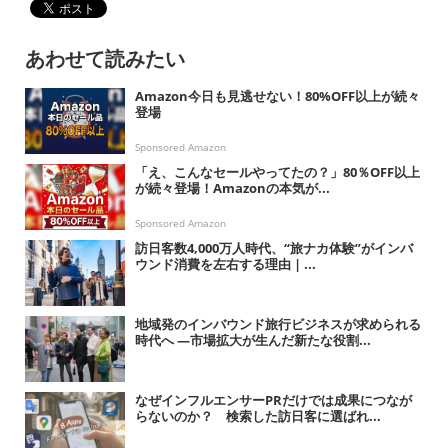
あわせて読みたい
Amazon今日も見逃せない！80%OFF以上が続々
登場
Sponsored Amazon
「え、こんなセールやってたの？」80％OFF以上
が続々登場！Amazonの本気が...
Sponsored Amazon
訪日客数4,000万人時代、“旅ナカ体験”がインバ
ウンド消費を左右する理由 | ...
地域発のインバウンド旅行ビジネスが求められる
時代へ ―市場拡大が生んだ新たな役割...
なぜインフルエンサーPRだけでは成果につなが
らないのか？ 検索した訪日客に選ばれ...