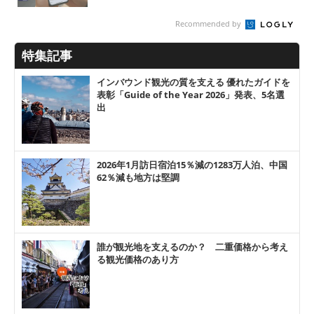
Recommended by
特集記事
インバウンド観光の質を支える 優れたガイドを
表彰「Guide of the Year 2026」発表、5名選
出
2026年1月訪日宿泊15％減の1283万人泊、中国
62％減も地方は堅調
誰が観光地を支えるのか？ 二重価格から考え
る観光価格のあり方