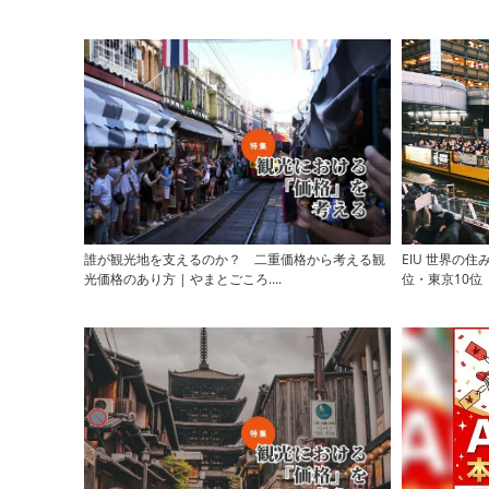
誰が観光地を支えるのか？ 二重価格から考える観
EIU 世界の
光価格のあり方 | やまとごころ....
位・東京10位 