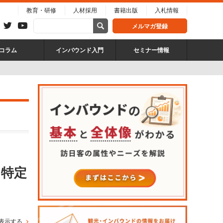
教育・研修
人材採用
書籍出版
入札情報
メルマガ登録
コラム
インバウンド入門
セミナー情報
、特定
表示する