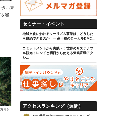
ンタル東
どを審
セミナー・イベント
地域文化に触れるツーリズム事業は、どうした
ら継続できるのか ― 高千穂のローカルDMC…
コミットメントから実践へ：世界のサステナブ
ル観光トレンドと明日から使える気候変動アク
シ…
アクセスランキング（週間）
地方部シ
EIU 世界の住みやすい都市ランキング