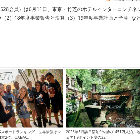
528会員）は6月11日、東京・竹芝のホテルインターコンチネ
更（2）18年度事業報告と決算（3）19年度事業計画と予算−な
版パスポートランキング 世界最強はシ
2026年5月訪日宿泊9％減の1451万人泊、
2位、UAEが...
ェア1.9ポイント増の32...