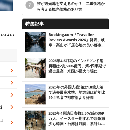
誰が観光地を支えるのか？ 二重価格か
ら考える観光価格のあり方
特集記事
Booking.com「Traveller
Review Awards 2026」発表、岐
阜・高山が「居心地の良い都市」
10選入り
2026年4-6月期のインバウンド消
費額は2兆5096億円、第2四半期で
過去最高 米国が最大市場に
2025年の外国人宿泊は1.8億人泊
で過去最高水準、地方部は前年比
19.1％増で都市部より好調
出
2026年4月訪日客数5.5％減の369
万人、イースター期ずれで欧豪減
収」
少も韓国・台湾は好調。累計1400
万人突破