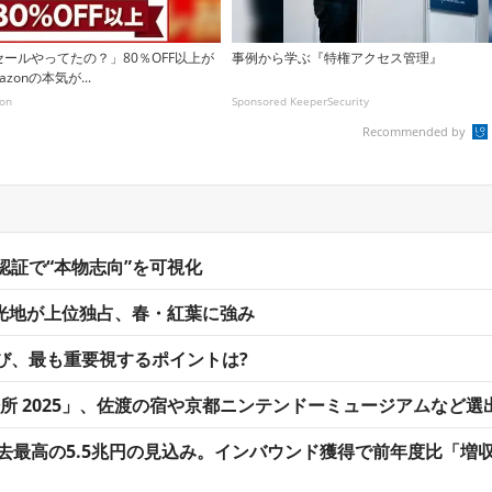
ールやってたの？」80％OFF以上が
事例から学ぶ『特権アクセス管理』
zonの本気が...
on
Sponsored KeeperSecurity
Recommended by
証で“本物志向”を可視化
本の観光地が上位独占、春・紅葉に強み
び、最も重要視するポイントは?
場所 2025」、佐渡の宿や京都ニンテンドーミュージアムなど選
去最高の5.5兆円の見込み。インバウンド獲得で前年度比「増