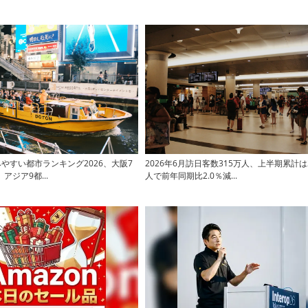
住みやすい都市ランキング2026、大阪7
2026年6月訪日客数315万人、上半期累計は2
アジア9都...
人で前年同期比2.0％減...