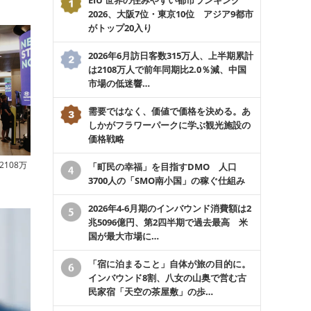
2026、大阪7位・東京10位 アジア9都市
がトップ20入り
2026年6月訪日客数315万人、上半期累計
は2108万人で前年同期比2.0％減、中国
市場の低迷響…
需要ではなく、価値で価格を決める。あ
しかがフラワーパークに学ぶ観光施設の
価格戦略
108万
「町民の幸福」を目指すDMO 人口
3700人の「SMO南小国」の稼ぐ仕組み
2026年4-6月期のインバウンド消費額は2
兆5096億円、第2四半期で過去最高 米
国が最大市場に…
「宿に泊まること」自体が旅の目的に。
インバウンド8割、八女の山奥で営む古
民家宿「天空の茶屋敷」の歩…