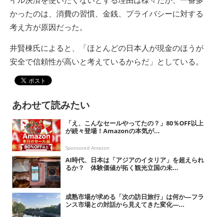
イル決済を使いたくないとする理由は様々だが、一番多
かったのは、消費の習慣、金銭、プライバシーに対する
考え方が原因だった。
井賢棟氏によると、「ほとんどの日本人が現金のほうが
安全で信頼性が高いと考えているからだ」としている。
あわせて読みたい
「え、こんなセールやってたの？」80％OFF以上
が続々登場！Amazonの本気が...
Sponsored Amazon
AI時代、日本は「アジアのイタリア」を超えられ
るか？ 体験価値が拓く観光立国の未...
成熟市場が求める「次の訪日旅行」は何か―フラ
ンス市場との対話から見えてきた変化―...