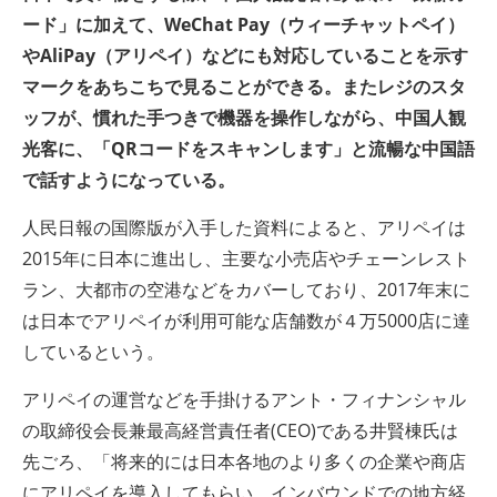
ード」に加えて、
WeChat Pay（ウィーチャットペイ
）
やAliPay（アリペイ）
などにも対応していることを示す
マークをあちこちで見ることができる。またレジのスタ
ッフが、慣れた手つきで機器を操作しながら、中国人観
光客に、「
QR
コードをスキャンします」と流暢な中国語
で話すようになっている。
人民日報の国際版が入手した資料によると、アリペイは
2015年に日本に進出し、主要な小売店やチェーンレスト
ラン、大都市の空港などをカバーしており、2017年末に
は日本でアリペイが利用可能な店舗数が４万5000店に達
しているという。
アリペイの運営などを手掛けるアント・フィナンシャル
の取締役会長兼最高経営責任者(CEO)である井賢棟氏は
先ごろ、「将来的には日本各地のより多くの企業や商店
にアリペイを導入してもらい、インバウンドでの地方経