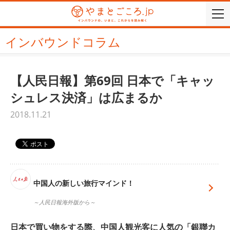
togg
navi
インバウンドコラム
【人民日報】第69回 日本で「キャッ
シュレス決済」は広まるか
2018.11.21
中国人の新しい旅行マインド！
～人民日報海外版から～
日本で買い物をする際、中国人観光客に人気の「銀聯カ