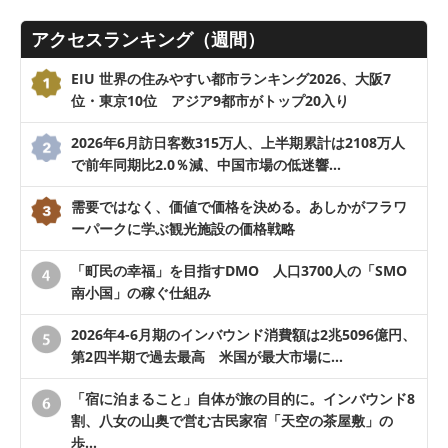
アクセスランキング（週間）
EIU 世界の住みやすい都市ランキング2026、大阪7
位・東京10位 アジア9都市がトップ20入り
2026年6月訪日客数315万人、上半期累計は2108万人
で前年同期比2.0％減、中国市場の低迷響…
需要ではなく、価値で価格を決める。あしかがフラワ
ーパークに学ぶ観光施設の価格戦略
「町民の幸福」を目指すDMO 人口3700人の「SMO
南小国」の稼ぐ仕組み
2026年4-6月期のインバウンド消費額は2兆5096億円、
第2四半期で過去最高 米国が最大市場に…
「宿に泊まること」自体が旅の目的に。インバウンド8
割、八女の山奥で営む古民家宿「天空の茶屋敷」の
歩…