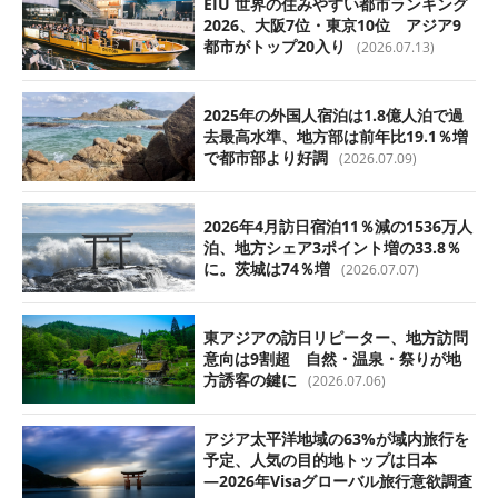
EIU 世界の住みやすい都市ランキング
2026、大阪7位・東京10位 アジア9
都市がトップ20入り
(2026.07.13)
2025年の外国人宿泊は1.8億人泊で過
去最高水準、地方部は前年比19.1％増
で都市部より好調
(2026.07.09)
2026年4月訪日宿泊11％減の1536万人
泊、地方シェア3ポイント増の33.8％
に。茨城は74％増
(2026.07.07)
東アジアの訪日リピーター、地方訪問
意向は9割超 自然・温泉・祭りが地
方誘客の鍵に
(2026.07.06)
アジア太平洋地域の63%が域内旅行を
予定、人気の目的地トップは日本
―2026年Visaグローバル旅行意欲調査