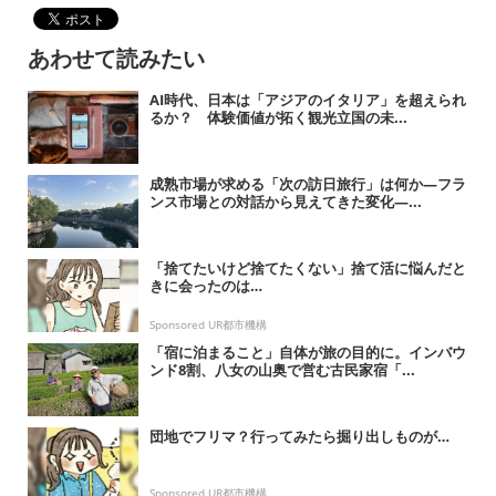
あわせて読みたい
AI時代、日本は「アジアのイタリア」を超えられ
るか？ 体験価値が拓く観光立国の未...
成熟市場が求める「次の訪日旅行」は何か―フラ
ンス市場との対話から見えてきた変化―...
「捨てたいけど捨てたくない」捨て活に悩んだと
きに会ったのは…
Sponsored UR都市機構
「宿に泊まること」自体が旅の目的に。インバウ
ンド8割、八女の山奥で営む古民家宿「...
団地でフリマ？行ってみたら掘り出しものが…
Sponsored UR都市機構