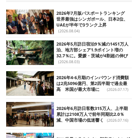
2026年7月版パスポートランキング
世界最強はシンガポール、日本2位、
UAEが半年で3ランク上昇
(2026.08.04)
2026年5月訪日宿泊9％減の1451万人
泊、地方部シェア1.9ポイント増の
32.7％に。愛媛・茨城が4割超の伸び
(2026.08.03)
2026年4-6月期のインバウンド消費額
は2兆5096億円、第2四半期で過去最
高 米国が最大市場に
(2026.07.17)
2026年6月訪日客数315万人、上半期
累計は2108万人で前年同期比2.0％
減、中国市場の低迷響く
(2026.07.16)