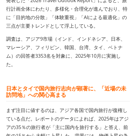
発表した「2026 Travel Outlook Report」によると、旅
行計画全体にわたり、多様化・合理化が進んでおり、特
に「目的地の分散」「体験重視」「AIによる最適化」の
三点が主要トレンドとして浮上している。
調査は、アジア9市場（インド、インドネシア、日本、
マレーシア、フィリピン、韓国、台湾、タイ、ベトナ
ム）の回答者3353名を対象に、2025年10月に実施し
た。
日本とタイで国内旅行志向が顕著に、「近場の未
訪問地」への関心高まる
まず注目に値するのは、アジア各国で国内旅行が復権し
ている点だ。レポートのデータによれば、2025年はアジ
アの35％の旅行者が「主に国内を旅行する」と答え、前
年の15％から大幅に上昇した。背景には、物価上昇や為