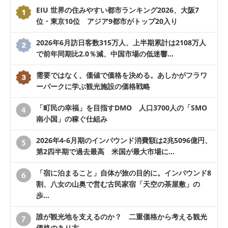
EIU 世界の住みやすい都市ランキング2026、大阪7
位・東京10位 アジア9都市がトップ20入り
2026年6月訪日客数315万人、上半期累計は2108万人
で前年同期比2.0％減、中国市場の低迷響…
需要ではなく、価値で価格を決める。あしかがフラワ
ーパークに学ぶ観光施設の価格戦略
「町民の幸福」を目指すDMO 人口3700人の「SMO
南小国」の稼ぐ仕組み
2026年4-6月期のインバウンド消費額は2兆5096億円、
第2四半期で過去最高 米国が最大市場に…
「宿に泊まること」自体が旅の目的に。インバウンド8
割、八女の山奥で営む古民家宿「天空の茶屋敷」の
歩…
誰が観光地を支えるのか？ 二重価格から考える観光
価格のあり方