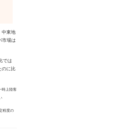
、中東地
パ市場は
月比では
たのに比
一時上陸客
い
定程度の