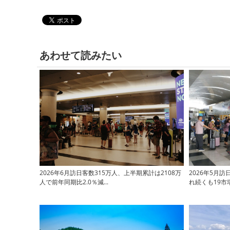
あわせて読みたい
2026年6月訪日客数315万人、上半期累計は2108万
2026年5月訪
人で前年同期比2.0％減...
れ続くも19市場