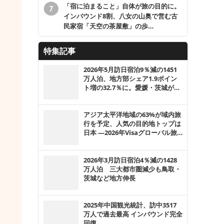
「宿に泊まること」自体が旅の目的に。
インバウンド8割、八女の山奥で営む古
民家宿「天空の茶屋敷」の歩…
特集記事
2026年5月訪日宿泊9％減の1451
万人泊、地方部シェア1.9ポイン
ト増の32.7％に。愛媛・茨城が4
割超の伸び
アジア太平洋地域の63%が域内旅
行を予定、人気の目的地トップは
日本 ―2026年Visaグローバル旅
行意欲調査
2026年3月訪日宿泊4％減の1428
万人泊 三大都市圏減少も鳥取・
茨城など地方伸長
2025年中国観光統計、訪中3517
万人で過去最高 インバウンド完全
回復