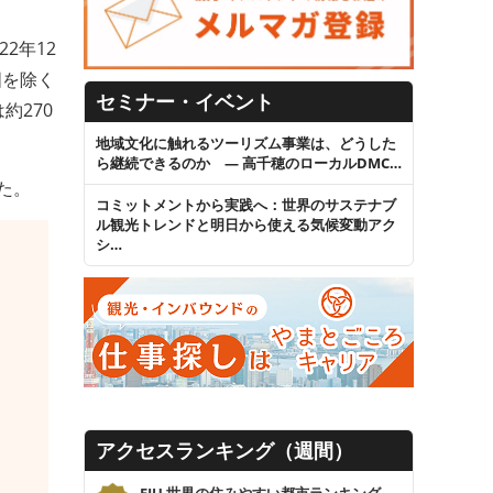
2年12
国を除く
セミナー・イベント
約270
地域文化に触れるツーリズム事業は、どうした
ら継続できるのか ― 高千穂のローカルDMC…
った。
コミットメントから実践へ：世界のサステナブ
ル観光トレンドと明日から使える気候変動アク
シ…
アクセスランキング（週間）
EIU 世界の住みやすい都市ランキング