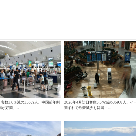
日客数3.6％減の356万人、中国前年割
2026年4月訪日客数5.5％減の369万人、
が好調、...
期ずれで欧豪減少も韓国・...