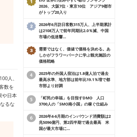
2026、大阪7位・東京10位 アジア9都市
がトップ20入り
2026年6月訪日客数315万人、上半期累計
は2108万人で前年同期比2.0％減、中国
市場の低迷響…
需要ではなく、価値で価格を決める。あ
しかがフラワーパークに学ぶ観光施設の
価格戦略
2025年の外国人宿泊は1.8億人泊で過去
100人、
最高水準、地方部は前年比19.1％増で都
市部より好調
光客数を
限や日本
「町民の幸福」を目指すDMO 人口
となるな
3700人の「SMO南小国」の稼ぐ仕組み
2026年4-6月期のインバウンド消費額は2
兆5096億円、第2四半期で過去最高 米
国が最大市場に…