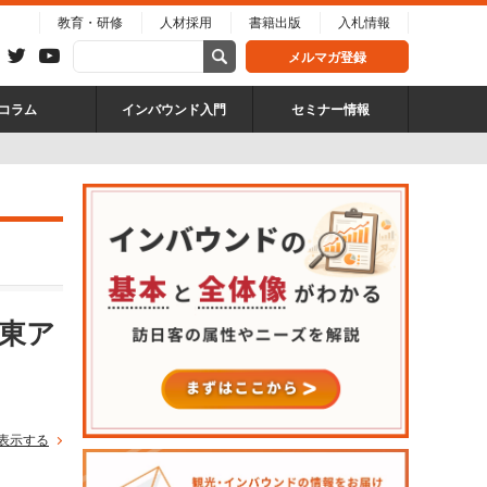
教育・研修
人材採用
書籍出版
入札情報
メルマガ登録
コラム
インバウンド入門
セミナー情報
、東ア
表示する