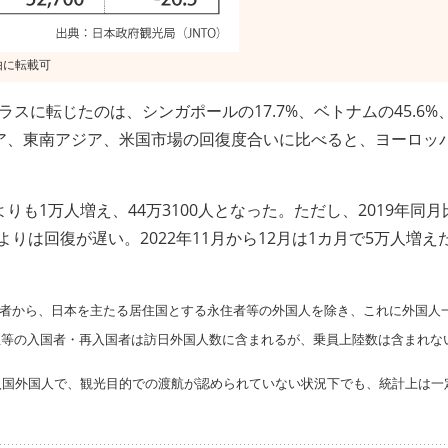
ラスに転じたのは、シンガポールの17.7%、ベトナムの45.6%
ジア、東南アジア、米国市場の回復度合いに比べると、ヨーロッ
よりも1万人増え、44万3100人となった。ただし、2019年同
ドよりは回復が遅い。2022年11月から12月は1カ月で5万人増え
入国者から、日本を主たる居住国とする永住者等の外国人を除き、これに外国人
生等の入国者・再入国者は訪日外国人数に含まれるが、乗員上陸数は含まれな
入国外国人で、観光目的での渡航が認められていない状況下でも、統計上は一