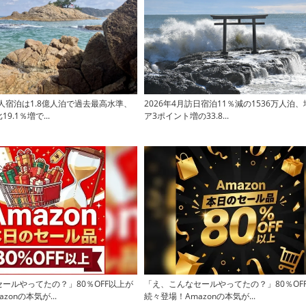
国人宿泊は1.8億人泊で過去最高水準、
2026年4月訪日宿泊11％減の1536万人泊
9.1％増で...
ア3ポイント増の33.8...
ールやってたの？」80％OFF以上が
「え、こんなセールやってたの？」80％OF
zonの本気が...
続々登場！Amazonの本気が...