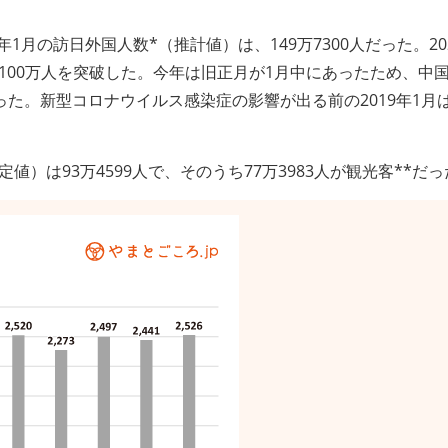
年1月の訪日外国人数*（推計値）は、149万7300人だった。202
で100万人を突破した。今年は旧正月が1月中にあったため、中
。新型コロナウイルス感染症の影響が出る前の2019年1月は
値）は93万4599人で、そのうち77万3983人が観光客**だ