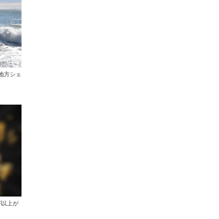
、地方シェ
F以上が