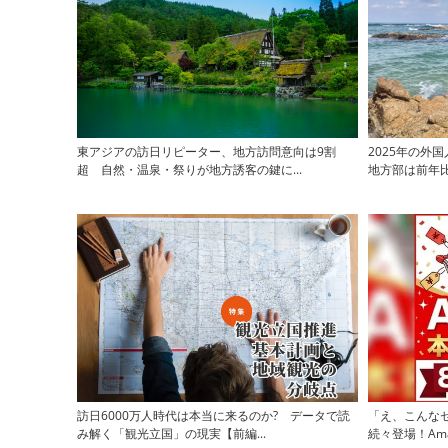
東アジアの訪日リピーター、地方訪問意向は9割
2025年の外
超 自然・温泉・祭りが地方誘客の鍵に...
地方部は前年比1
訪日6000万人時代は本当に来るのか? データで読
「え、こんなセ
み解く「観光立国」の現実【前編...
続々登場！Ama