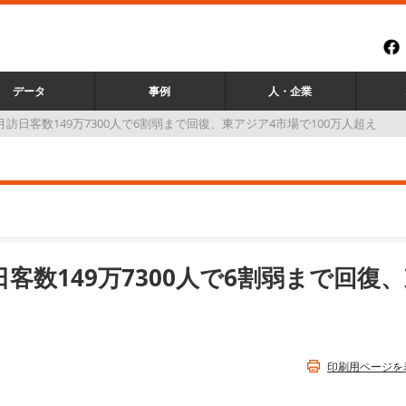
データ
事例
人・企業
月訪日客数149万7300人で6割弱まで回復、東アジア4市場で100万人超え
日客数149万7300人で6割弱まで回復
印刷用ページを