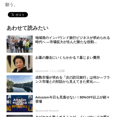
願う。
あわせて読みたい
地域発のインバウンド旅行ビジネスが求められる
時代へ ―市場拡大が生んだ新たな役割...
お墓の撤去にいくらかかる？墓じまい費用
Sponsored くらしの話題
成熟市場が求める「次の訪日旅行」は何か―フラ
ンス市場との対話から見えてきた変化―...
Amazon今日も見逃せない！80%OFF以上が続々
登場
Sponsored Amazon
タビナカを熱くすることが、インバウンドの質を