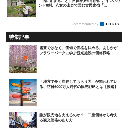
「宿に泊まること」自体が旅の目的に。インバウ
ンド8割、八女の山奥で営む古民家宿「...
Recommended by
特集記事
需要ではなく、価値で価格を決める。あしかが
フラワーパークに学ぶ観光施設の価格戦略
「地方で長く滞在してもらう力」が問われてい
る、訪日6000万人時代の観光戦略とは【後編】
誰が観光地を支えるのか？ 二重価格から考え
る観光価格のあり方