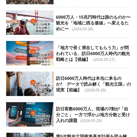
6000万人・15兆円時代は誰のものか〜
観光を「地域に残る価値」へ変えるた
めに〜
(2026.05.28)
「地方で長く滞在してもらう力」が問
われている、訪日6000万人時代の観光
戦略とは【後編】
(2026.05.27)
訪日6000万人時代は本当に来るの
か? データで読み解く「観光立国」の
現実【前編】
(2026.05.26)
訪日客数6000万人、現場の7割が「自
分ごと」 一方で浮かぶ地方分散と受け
入れの課題
(2026.05.20)
第5次観光立国推進基本計画を読み解