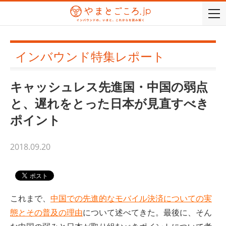
togg
navi
インバウンド特集レポート
キャッシュレス先進国・中国の弱点
と、遅れをとった日本が見直すべき
ポイント
2018.09.20
これまで、
中国での先進的なモバイル決済についての実
態とその普及の理由
について述べてきた。最後に、そん