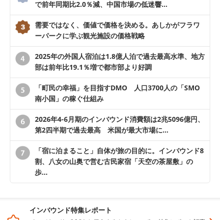
で前年同期比2.0％減、中国市場の低迷響…
需要ではなく、価値で価格を決める。あしかがフラワ
ーパークに学ぶ観光施設の価格戦略
2025年の外国人宿泊は1.8億人泊で過去最高水準、地方
部は前年比19.1％増で都市部より好調
「町民の幸福」を目指すDMO 人口3700人の「SMO
南小国」の稼ぐ仕組み
2026年4-6月期のインバウンド消費額は2兆5096億円、
第2四半期で過去最高 米国が最大市場に…
「宿に泊まること」自体が旅の目的に。インバウンド8
割、八女の山奥で営む古民家宿「天空の茶屋敷」の
歩…
インバウンド特集レポート